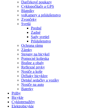
Darčekové poukazy
Cyklopočítače a GPS
Blatníky
voKamery a príslušenstvo
Zvončeky
Svetlá
Predné
Zadné
Sady svetiel
Príslušenstvo
Ochrana rámu
Zámky
Stojany na bicykel
Pomocné kolieska
Brašne a obaly
Reflexné prvky
Nosiče a koše
Držiaky bicyklov
Detské sedačky a vozíky
Nosiče na auto
Baterky
Prilby
Bicykle
Cyklotrenažéry
Elektrobicykle