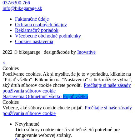
037/6300 766
info@bikegarage.sk
Fakturačné údaje
Ochrana osobných údajov
Reklamačný poriadok
Všeobecné obchodné podmienky
Cookies nastavenia
2022 © bikegarage | design&code by
Inovative
×
Cookies
Používame cookies. Ak si myslíte, že je to v poriadku, kliknite na
"Prijať všetko". Kliknutím na "Nastavenia" si tiež môžete vybrať,
aký druh súborov cookie chcete povoliť.
Prečítajte si naše zásady
používania súborov cookie
Nastavenia
Odmietnuť všetko
Prijať všetko
Cookies
Vyberte, aké súbory cookie chcete prijať.
Prečítajte si naše zásady
používania súborov cookie
Nevyhnutné
Tieto súbory cookie nie sú voliteľné. Sú potrebné pre
fungovanie webovej stránky.