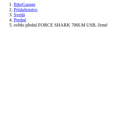
BikeGarage
Príslušenstvo
Svetlá
Predné
světlo přední FORCE SHARK 700LM USB, černé