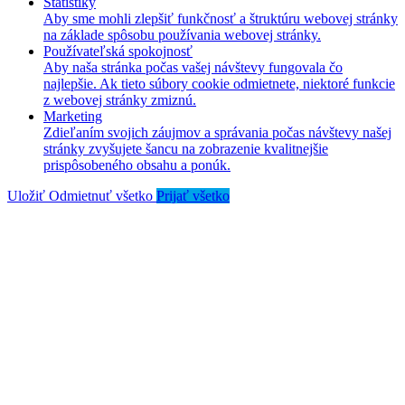
Štatistiky
Aby sme mohli zlepšiť funkčnosť a štruktúru webovej stránky
na základe spôsobu používania webovej stránky.
Používateľská spokojnosť
Aby naša stránka počas vašej návštevy fungovala čo
najlepšie. Ak tieto súbory cookie odmietnete, niektoré funkcie
z webovej stránky zmiznú.
Marketing
Zdieľaním svojich záujmov a správania počas návštevy našej
stránky zvyšujete šancu na zobrazenie kvalitnejšie
prispôsobeného obsahu a ponúk.
Uložiť
Odmietnuť všetko
Prijať všetko