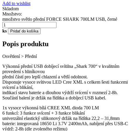
Add to wishlist
Skladom
Množstvo:
množstvo světlo přední FORCE SHARK 700LM USB, černé
ks
Pridať do košíka
Popis produktu
Osvětlení > Přední
Výkonná přední USB dobíjecí svítilna „Shark 700“ v kvalitním
provedení s hliníkovou
přední částí pro lepší chlazení a větší odolnost.
Disponuje vysoce svítivou LED Cree XML s celkem šesti funkcemi
svícení a blikání,
indikací stavu baterie a dlouhou výdrží svícení v rozmezí 2-8h.
Součástí balení je držák na řídítka a dobíjecí USB kabel.
1x vysoce výkonná bílá CREE XML dioda 700 LM
6 funkcí: 3 funkce svícení + 3 funkce blikání
univerzální elastický silikonový držák na řídítka 22,2 – 31,8mm
baterie: integrovaná 18650 Li 3.7V 2400mAh, nabíjení přes USB-C
výdrž: 2-8h (dle zvoleného režimu)