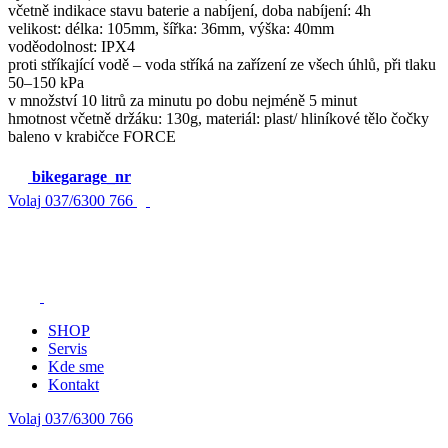
včetně indikace stavu baterie a nabíjení, doba nabíjení: 4h
velikost: délka: 105mm, šířka: 36mm, výška: 40mm
voděodolnost: IPX4
proti stříkající vodě – voda stříká na zařízení ze všech úhlů, při tlaku
50–150 kPa
v množství 10 litrů za minutu po dobu nejméně 5 minut
hmotnost včetně držáku: 130g, materiál: plast/ hliníkové tělo čočky
baleno v krabičce FORCE
bikegarage_nr
Volaj
037/6300 766
SHOP
Servis
Kde sme
Kontakt
Volaj 037/6300 766