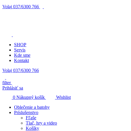
Volaj
037/6300 766
SHOP
Servis
Kde sme
Kontakt
Volaj 037/6300 766
filter
Prihlásiť sa
0
Nákupný košík
Wishlist
Oblečenie a batohy
Príslušenstvo
Fľaše
Tlač, hry a video
Košíky