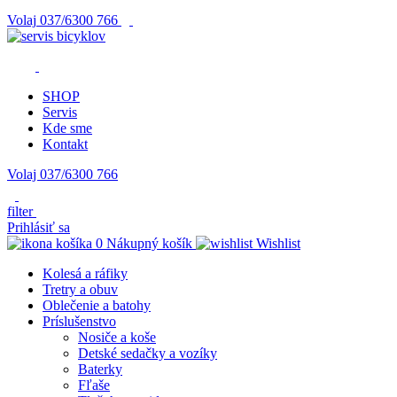
Volaj
037/6300 766
SHOP
Servis
Kde sme
Kontakt
Volaj 037/6300 766
filter
Prihlásiť sa
0
Nákupný košík
Wishlist
Kolesá a ráfiky
Tretry a obuv
Oblečenie a batohy
Príslušenstvo
Nosiče a koše
Detské sedačky a vozíky
Baterky
Fľaše