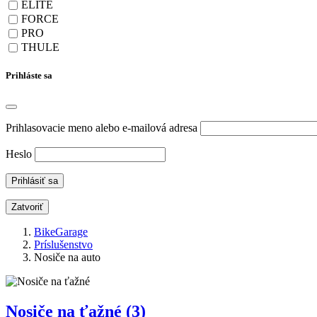
ELITE
FORCE
PRO
THULE
Prihláste sa
Prihlasovacie meno alebo e-mailová adresa
Heslo
Zatvoriť
BikeGarage
Príslušenstvo
Nosiče na auto
Nosiče na ťažné
(3)