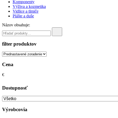
Komponenty
Výživa a kozmetika
Vidlice a tlmiče
Plášte a duše
Názov obsahuje:
filter produktov
Cena
€
Dostupnosť
Výrobcovia