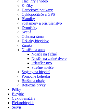
Tlač, hry a video
Košíky
Darčekové poukazy
Cyklopočítače a GPS
Blatníky
voKamery a príslušenstvo
Zvončeky
Svetlá
Ochrana rámu
Držiaky bicyklov
Zámky
Nosiče na auto
Nosiče na ťažné
Nosiče na zadné dvere
Príslušenstvo
Strešné nosiče
Stojany na bicykel
Pomocné kolieska
Brašne a obaly
Reflexné prvky
Prilby
Bicykle
Cyklotrenažéry
Elektrobicykle
Servis