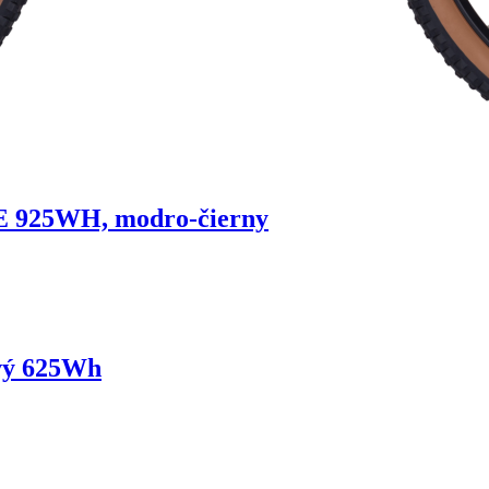
925WH, modro-čierny
vý 625Wh