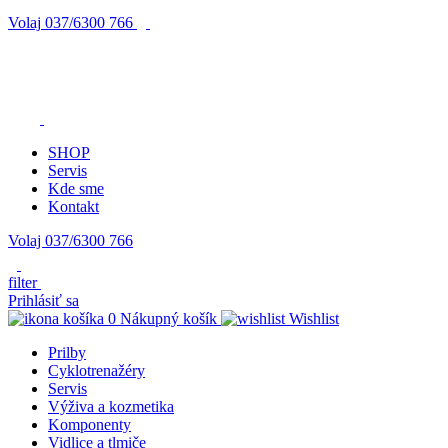
Volaj
037/6300 766
SHOP
Servis
Kde sme
Kontakt
Volaj 037/6300 766
filter
Prihlásiť sa
0
Nákupný košík
Wishlist
Prilby
Cyklotrenažéry
Servis
Výživa a kozmetika
Komponenty
Vidlice a tlmiče