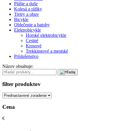
Plášte a duše
Kolesá a ráfiky
Tretry a obuv
Bicykle
Oblečenie a batohy
Elektrobicykle
Horské elektrobicykle
Cestné
Krosové
Trekkingové a mestské
Príslušenstvo
Názov obsahuje:
filter produktov
Cena
€