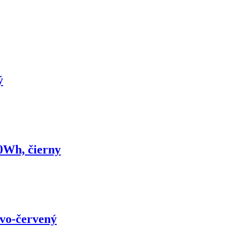
ý
Wh, čierny
vo-červený