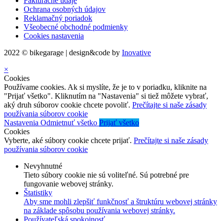
Fakturačné údaje
Ochrana osobných údajov
Reklamačný poriadok
Všeobecné obchodné podmienky
Cookies nastavenia
2022 © bikegarage | design&code by
Inovative
×
Cookies
Používame cookies. Ak si myslíte, že je to v poriadku, kliknite na
"Prijať všetko". Kliknutím na "Nastavenia" si tiež môžete vybrať,
aký druh súborov cookie chcete povoliť.
Prečítajte si naše zásady
používania súborov cookie
Nastavenia
Odmietnuť všetko
Prijať všetko
Cookies
Vyberte, aké súbory cookie chcete prijať.
Prečítajte si naše zásady
používania súborov cookie
Nevyhnutné
Tieto súbory cookie nie sú voliteľné. Sú potrebné pre
fungovanie webovej stránky.
Štatistiky
Aby sme mohli zlepšiť funkčnosť a štruktúru webovej stránky
na základe spôsobu používania webovej stránky.
Používateľská spokojnosť