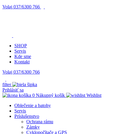
Volaj
037/6300 766
SHOP
Servis
Kde sme
Kontakt
Volaj 037/6300 766
filter
Prihlásiť sa
0
Nákupný košík
Wishlist
Oblečenie a batohy
Servis
Príslušenstvo
Ochrana rámu
Zámky
Cyklopočítače a GPS