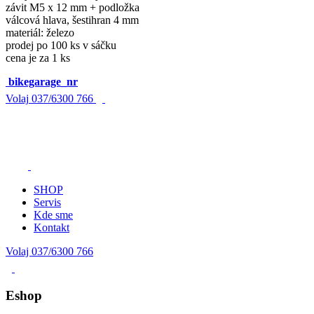
závit M5 x 12 mm + podložka
válcová hlava, šestihran 4 mm
materiál: železo
prodej po 100 ks v sáčku
cena je za 1 ks
bikegarage_nr
Volaj
037/6300 766
SHOP
Servis
Kde sme
Kontakt
Volaj 037/6300 766
Eshop