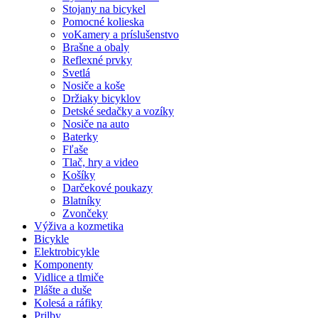
Stojany na bicykel
Pomocné kolieska
voKamery a príslušenstvo
Brašne a obaly
Reflexné prvky
Svetlá
Nosiče a koše
Držiaky bicyklov
Detské sedačky a vozíky
Nosiče na auto
Baterky
Fľaše
Tlač, hry a video
Košíky
Darčekové poukazy
Blatníky
Zvončeky
Výživa a kozmetika
Bicykle
Elektrobicykle
Komponenty
Vidlice a tlmiče
Plášte a duše
Kolesá a ráfiky
Prilby