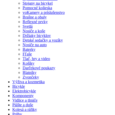
Stojany na bicykel
Pomocné kolieska
voKamery a príslušenstvo
Brašne a obaly
Reflexné prvky
Svetlá
Nosiče a koše
Držiaky bicyklov
Detské sedačky a vozíky
Nosiče na auto
Baterky
Fľaše
Tlač, hry a video
Košíky
Darčekové poukazy
Blatníky
Zvončeky
Výživa a kozmetika
Bicykle
Elektrobicykle
Komponenty
Vidlice a tlmiče
Plášte a duše
Kolesá a ráfiky
Prilby