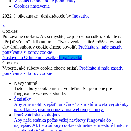
Všeobecné obchodné podmienky
Cookies nastavenia
2022 © bikegarage | design&code by
Inovative
×
Cookies
Používame cookies. Ak si myslíte, že je to v poriadku, kliknite na
"Prijať všetko". Kliknutím na "Nastavenia" si tiež môžete vybrať,
aký druh súborov cookie chcete povoliť.
Prečítajte si naše zásady
používania súborov cookie
Nastavenia
Odmietnuť všetko
Prijať všetko
Cookies
Vyberte, aké súbory cookie chcete prijať.
Prečítajte si naše zásady
používania súborov cookie
Nevyhnutné
Tieto súbory cookie nie sú voliteľné. Sú potrebné pre
fungovanie webovej stránky.
Štatistiky
Aby sme mohli zlepšiť funkčnosť a štruktúru webovej stránky
na základe spôsobu používania webovej stránky.
Používateľská spokojnosť
Aby naša stránka počas vašej návštevy fungovala čo
najlepšie. Ak tieto súbory cookie odmietnete, niektoré funkcie
z webovej stránky zmiznú.