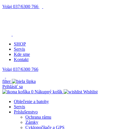
Volaj
037/6300 766
SHOP
Servis
Kde sme
Kontakt
Volaj 037/6300 766
filter
Prihlásiť sa
0
Nákupný košík
Wishlist
Oblečenie a batohy
Servis
Príslušenstvo
Ochrana rámu
Zámky
Cyklopočítače a GPS