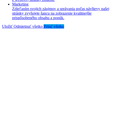
Marketing
Zdieľaním svojich záujmov a správania počas návštevy našej
stránky zvyšujete šancu na zobrazenie kvalitnejšie
prispôsobeného obsahu a ponúk.
Uložiť
Odmietnuť všetko
Prijať všetko