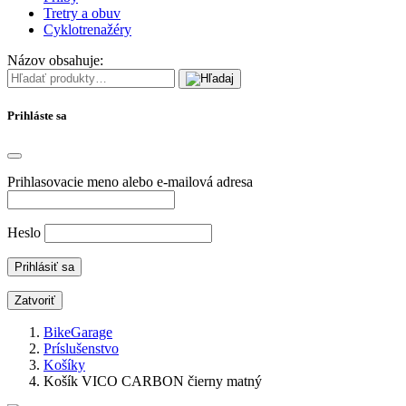
Tretry a obuv
Cyklotrenažéry
Názov obsahuje:
Prihláste sa
Prihlasovacie meno alebo e-mailová adresa
Heslo
Zatvoriť
BikeGarage
Príslušenstvo
Košíky
Košík VICO CARBON čierny matný