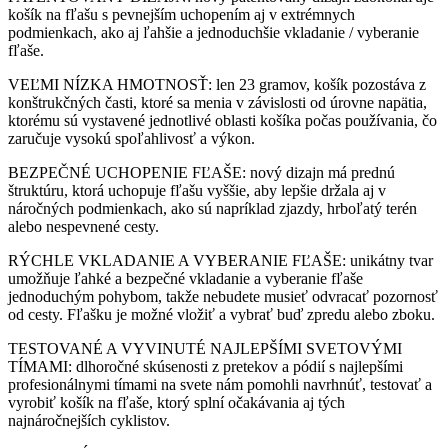
košík na fľašu s pevnejším uchopením aj v extrémnych
podmienkach, ako aj ľahšie a jednoduchšie vkladanie / vyberanie
fľaše.
VEĽMI NÍZKA HMOTNOSŤ: len 23 gramov, košík pozostáva z
konštrukčných časti, ktoré sa menia v závislosti od úrovne napätia,
ktorému sú vystavené jednotlivé oblasti košíka počas používania, čo
zaručuje vysokú spoľahlivosť a výkon.
BEZPEČNÉ UCHOPENIE FĽAŠE: nový dizajn má prednú
štruktúru, ktorá uchopuje fľašu vyššie, aby lepšie držala aj v
náročných podmienkach, ako sú napríklad zjazdy, hrboľatý terén
alebo nespevnené cesty.
RÝCHLE VKLADANIE A VYBERANIE FĽAŠE: unikátny tvar
umožňuje ľahké a bezpečné vkladanie a vyberanie fľaše
jednoduchým pohybom, takže nebudete musieť odvracať pozornosť
od cesty. Fľašku je možné vložiť a vybrať buď zpredu alebo zboku.
TESTOVANÉ A VYVINUTÉ NAJLEPŠÍMI SVETOVÝMI
TÍMAMI: dlhoročné skúsenosti z pretekov a pódií s najlepšími
profesionálnymi tímami na svete nám pomohli navrhnúť, testovať a
vyrobiť košík na fľaše, ktorý splní očakávania aj tých
najnáročnejších cyklistov.