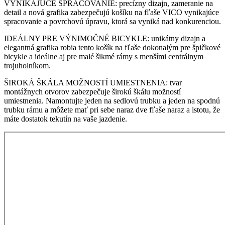
VYNIKAJÚCE SPRACOVANIE: precízny dizajn, zameranie na
detail a nová grafika zabezpečujú košíku na fľaše VICO vynikajúce
spracovanie a povrchovú úpravu, ktorá sa vyniká nad konkurenciou.
IDEÁLNY PRE VÝNIMOČNÉ BICYKLE: unikátny dizajn a
elegantná grafika robia tento košík na fľaše dokonalým pre špičkové
bicykle a ideálne aj pre malé šikmé rámy s menšími centrálnym
trojuholníkom.
ŠIROKÁ ŠKÁLA MOŽNOSTÍ UMIESTNENIA: tvar
montážnych otvorov zabezpečuje širokú škálu možností
umiestnenia. Namontujte jeden na sedlovú trubku a jeden na spodnú
trubku rámu a môžete mať pri sebe naraz dve fľaše naraz a istotu, že
máte dostatok tekutín na vaše jazdenie.