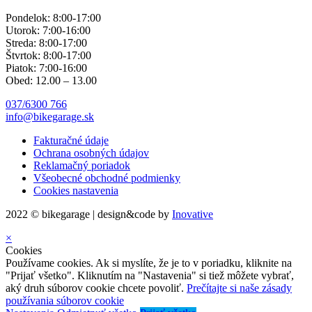
Pondelok: 8:00-17:00
Utorok: 7:00-16:00
Streda: 8:00-17:00
Štvrtok: 8:00-17:00
Piatok: 7:00-16:00
Obed: 12.00 – 13.00
037/6300 766
info@bikegarage.sk
Fakturačné údaje
Ochrana osobných údajov
Reklamačný poriadok
Všeobecné obchodné podmienky
Cookies nastavenia
2022 © bikegarage | design&code by
Inovative
×
Cookies
Používame cookies. Ak si myslíte, že je to v poriadku, kliknite na
"Prijať všetko". Kliknutím na "Nastavenia" si tiež môžete vybrať,
aký druh súborov cookie chcete povoliť.
Prečítajte si naše zásady
používania súborov cookie