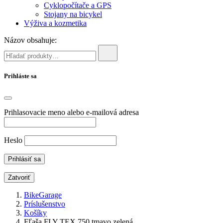
Cyklopočítače a GPS
Stojany na bicykel
Výživa a kozmetika
Názov obsahuje:
Prihláste sa
Prihlasovacie meno alebo e-mailová adresa
Heslo
Zatvoriť
BikeGarage
Príslušenstvo
Košíky
Fľaša FLY TEX 750 tmavo zelená