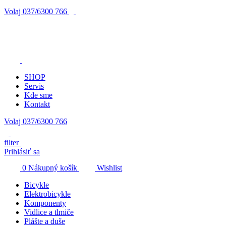
Volaj
037/6300 766
SHOP
Servis
Kde sme
Kontakt
Volaj 037/6300 766
filter
Prihlásiť sa
0
Nákupný košík
Wishlist
Bicykle
Elektrobicykle
Komponenty
Vidlice a tlmiče
Plášte a duše