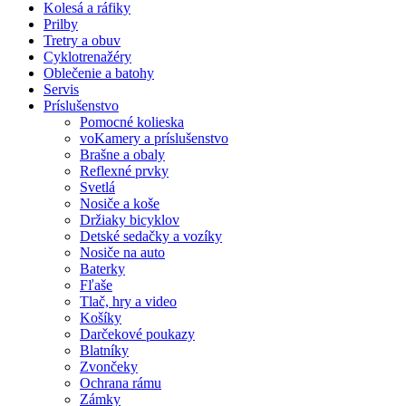
Kolesá a ráfiky
Prilby
Tretry a obuv
Cyklotrenažéry
Oblečenie a batohy
Servis
Príslušenstvo
Pomocné kolieska
voKamery a príslušenstvo
Brašne a obaly
Reflexné prvky
Svetlá
Nosiče a koše
Držiaky bicyklov
Detské sedačky a vozíky
Nosiče na auto
Baterky
Fľaše
Tlač, hry a video
Košíky
Darčekové poukazy
Blatníky
Zvončeky
Ochrana rámu
Zámky