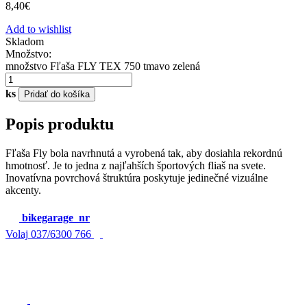
8,40
€
Add to wishlist
Skladom
Množstvo:
množstvo Fľaša FLY TEX 750 tmavo zelená
ks
Pridať do košíka
Popis produktu
Fľaša Fly bola navrhnutá a vyrobená tak, aby dosiahla rekordnú
hmotnosť. Je to jedna z najľahších športových fliaš na svete.
Inovatívna povrchová štruktúra poskytuje jedinečné vizuálne
akcenty.
bikegarage_nr
Volaj
037/6300 766