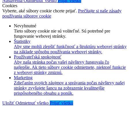
Nastavenia
Odmietnuť všetko
Prijať všetko
Cookies
Vyberte, aké súbory cookie chcete prijať.
Prečítajte si naše zásady
používania súborov cookie
Nevyhnutné
Tieto súbory cookie nie sú voliteľné. Sú potrebné pre
fungovanie webovej stránky.
Štatistiky
Aby sme mohli zlepšiť funkčnosť a štruktúru webovej stránky
na základe spôsobu používania webovej stránky.
Používateľská spokojnosť
Aby naša stránka počas vašej návštevy fungovala čo
najlepšie. Ak tieto súbory cookie odmietnete, niektoré funkcie
z webovej stránky zmiznú.
Marketing
Zdieľaním svojich záujmov a správania počas návštevy našej
stránky zvyšujete šancu na zobrazenie kvalitnejšie
prispôsobeného obsahu a ponúk.
Uložiť
Odmietnuť všetko
Prijať všetko