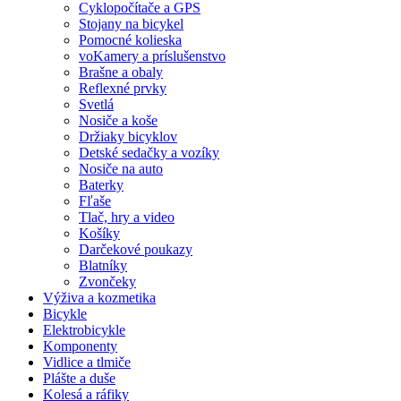
Cyklopočítače a GPS
Stojany na bicykel
Pomocné kolieska
voKamery a príslušenstvo
Brašne a obaly
Reflexné prvky
Svetlá
Nosiče a koše
Držiaky bicyklov
Detské sedačky a vozíky
Nosiče na auto
Baterky
Fľaše
Tlač, hry a video
Košíky
Darčekové poukazy
Blatníky
Zvončeky
Výživa a kozmetika
Bicykle
Elektrobicykle
Komponenty
Vidlice a tlmiče
Plášte a duše
Kolesá a ráfiky