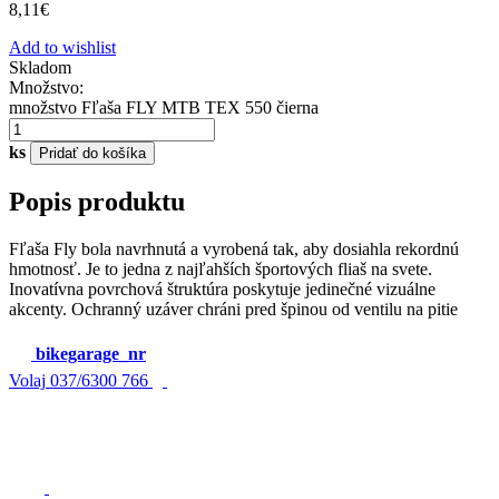
8,11
€
Add to wishlist
Skladom
Množstvo:
množstvo Fľaša FLY MTB TEX 550 čierna
ks
Pridať do košíka
Popis produktu
Fľaša Fly bola navrhnutá a vyrobená tak, aby dosiahla rekordnú
hmotnosť. Je to jedna z najľahších športových fliaš na svete.
Inovatívna povrchová štruktúra poskytuje jedinečné vizuálne
akcenty. Ochranný uzáver chráni pred špinou od ventilu na pitie
bikegarage_nr
Volaj
037/6300 766