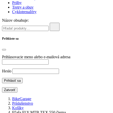
Prilby
Tretry a obuv
Cyklotrenažéry
Názov obsahuje:
Prihláste sa
Prihlasovacie meno alebo e-mailová adresa
Heslo
Zatvoriť
BikeGarage
Príslušenstvo
Košíky
Fľaša FLY MTB TEX 550 čierna