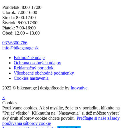
Pondelok: 8:00-17:00
Utorok: 7:00-16:00
Streda: 8:00-17:00
Štvrtok: 8:00-17:00
Piatok: 7:00-16:00
Obed: 12.00 – 13.00
037/6300 766
info@bikegarage.sk
Fakturačné údaje
Ochrana osobných údajov
Reklamačný poriadok
Všeobecné obchodné podmienky
Cookies nastavenia
2022 © bikegarage | design&code by
Inovative
×
Cookies
Používame cookies. Ak si myslíte, že je to v poriadku, kliknite na
"Prijať všetko". Kliknutím na "Nastavenia" si tiež môžete vybrať,
aký druh súborov cookie chcete povoliť.
Prečítajte si naše zásady
používania súborov cookie