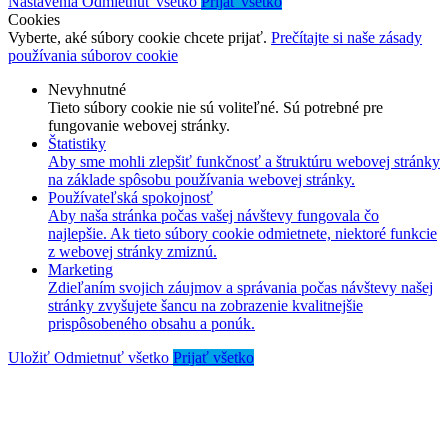
Nastavenia
Odmietnuť všetko
Prijať všetko
Cookies
Vyberte, aké súbory cookie chcete prijať.
Prečítajte si naše zásady
používania súborov cookie
Nevyhnutné
Tieto súbory cookie nie sú voliteľné. Sú potrebné pre
fungovanie webovej stránky.
Štatistiky
Aby sme mohli zlepšiť funkčnosť a štruktúru webovej stránky
na základe spôsobu používania webovej stránky.
Používateľská spokojnosť
Aby naša stránka počas vašej návštevy fungovala čo
najlepšie. Ak tieto súbory cookie odmietnete, niektoré funkcie
z webovej stránky zmiznú.
Marketing
Zdieľaním svojich záujmov a správania počas návštevy našej
stránky zvyšujete šancu na zobrazenie kvalitnejšie
prispôsobeného obsahu a ponúk.
Uložiť
Odmietnuť všetko
Prijať všetko