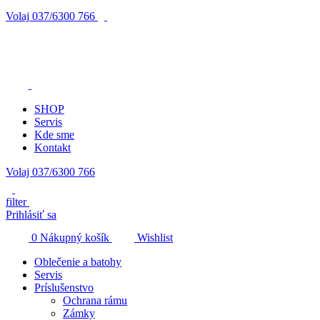
Volaj
037/6300 766
SHOP
Servis
Kde sme
Kontakt
Volaj 037/6300 766
filter
Prihlásiť sa
0
Nákupný košík
Wishlist
Oblečenie a batohy
Servis
Príslušenstvo
Ochrana rámu
Zámky