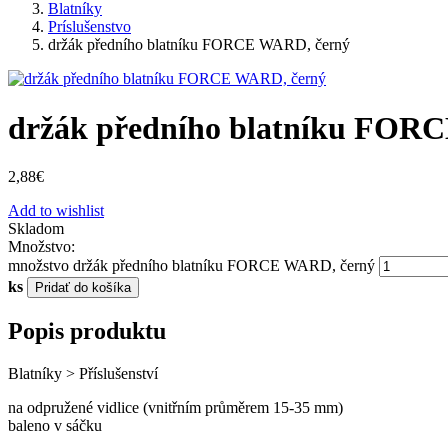
Blatníky
Príslušenstvo
držák předního blatníku FORCE WARD, černý
držák předního blatníku FOR
2,88
€
Add to wishlist
Skladom
Množstvo:
množstvo držák předního blatníku FORCE WARD, černý
ks
Pridať do košíka
Popis produktu
Blatníky > Příslušenství
na odpružené vidlice (vnitřním průměrem 15-35 mm)
baleno v sáčku