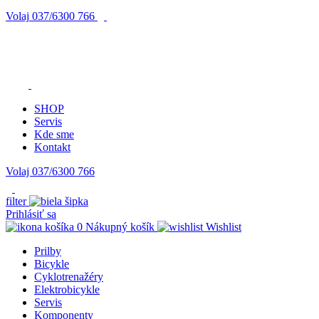
Volaj
037/6300 766
SHOP
Servis
Kde sme
Kontakt
Volaj 037/6300 766
filter
Prihlásiť sa
0
Nákupný košík
Wishlist
Prilby
Bicykle
Cyklotrenažéry
Elektrobicykle
Servis
Komponenty