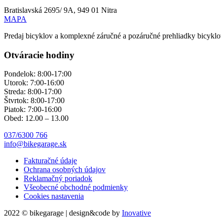
Bratislavská 2695/ 9A, 949 01 Nitra
MAPA
Predaj bicyklov a komplexné záručné a pozáručné prehliadky bicyklov
Otváracie hodiny
Pondelok: 8:00-17:00
Utorok: 7:00-16:00
Streda: 8:00-17:00
Štvrtok: 8:00-17:00
Piatok: 7:00-16:00
Obed: 12.00 – 13.00
037/6300 766
info@bikegarage.sk
Fakturačné údaje
Ochrana osobných údajov
Reklamačný poriadok
Všeobecné obchodné podmienky
Cookies nastavenia
2022 © bikegarage | design&code by
Inovative