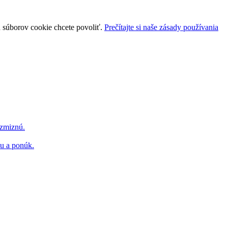
uh súborov cookie chcete povoliť.
Prečítajte si naše zásady používania
 zmiznú.
hu a ponúk.