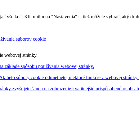
rijať všetko". Kliknutím na "Nastavenia" si tiež môžete vybrať, aký dr
oužívania súborov cookie
ie webovej stránky.
na základe spôsobu používania webovej stránky.
 Ak tieto súbory cookie odmietnete, niektoré funkcie z webovej stránky
ránky zvyšujete šancu na zobrazenie kvalitnejšie prispôsobeného obsa