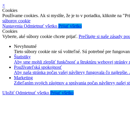
×
Cookies
Používame cookies. Ak si myslíte, že je to v poriadku, kliknite na "P
súborov cookie
Nastavenia
Odmietnuť všetko
Prijať všetko
Cookies
Vyberte, aké súbory cookie chcete prijať.
Prečítajte si naše zásady p
Nevyhnutné
Tieto súbory cookie nie sú voliteľné. Sú potrebné pre fungovan
Štatistiky
Aby sme mohli zlepšiť funkčnosť a štruktúru webovej stránky 
Používateľská spokojnosť
Aby naša stránka počas vašej návštevy fungovala čo najlepšie.
Marketing
Zdieľaním svojich záujmov a správania počas návštevy našej st
Uložiť
Odmietnuť všetko
Prijať všetko