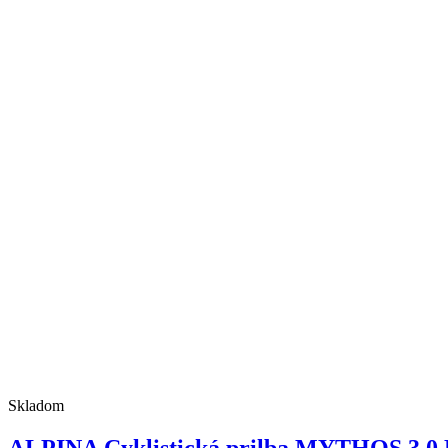
Skladom
ALPINA Cyklistická prilba MYTHOS 3.0 L