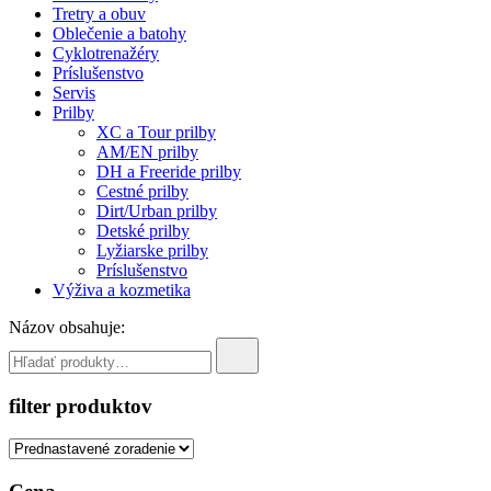
Tretry a obuv
Oblečenie a batohy
Cyklotrenažéry
Príslušenstvo
Servis
Prilby
XC a Tour prilby
AM/EN prilby
DH a Freeride prilby
Cestné prilby
Dirt/Urban prilby
Detské prilby
Lyžiarske prilby
Príslušenstvo
Výživa a kozmetika
Názov obsahuje:
filter produktov