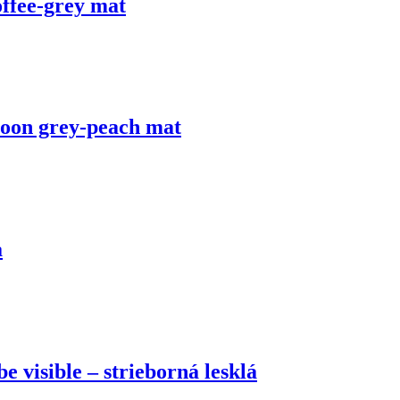
fee-grey mat
on grey-peach mat
a
visible – strieborná lesklá