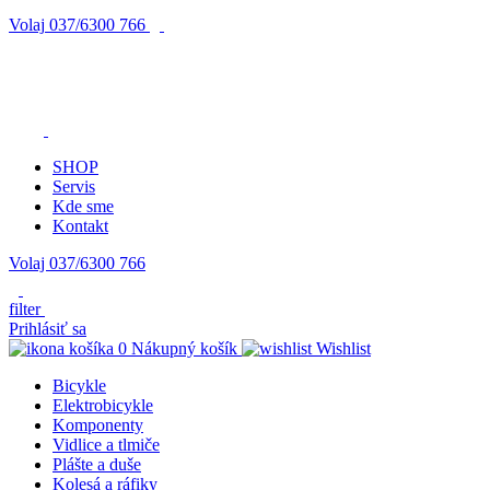
Volaj
037/6300 766
SHOP
Servis
Kde sme
Kontakt
Volaj 037/6300 766
filter
Prihlásiť sa
0
Nákupný košík
Wishlist
Bicykle
Elektrobicykle
Komponenty
Vidlice a tlmiče
Plášte a duše
Kolesá a ráfiky