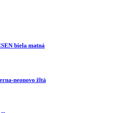
SEN biela matná
rna-neonovo žltá