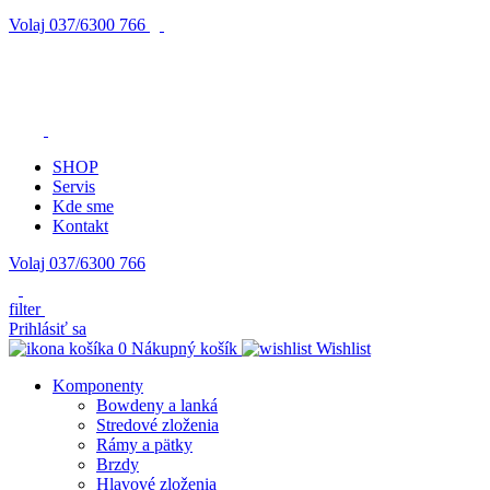
Volaj
037/6300 766
SHOP
Servis
Kde sme
Kontakt
Volaj 037/6300 766
filter
Prihlásiť sa
0
Nákupný košík
Wishlist
Komponenty
Bowdeny a lanká
Stredové zloženia
Rámy a pätky
Brzdy
Hlavové zloženia