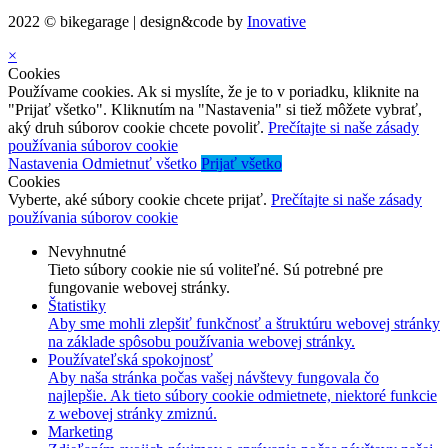
2022 © bikegarage | design&code by
Inovative
×
Cookies
Používame cookies. Ak si myslíte, že je to v poriadku, kliknite na
"Prijať všetko". Kliknutím na "Nastavenia" si tiež môžete vybrať,
aký druh súborov cookie chcete povoliť.
Prečítajte si naše zásady
používania súborov cookie
Nastavenia
Odmietnuť všetko
Prijať všetko
Cookies
Vyberte, aké súbory cookie chcete prijať.
Prečítajte si naše zásady
používania súborov cookie
Nevyhnutné
Tieto súbory cookie nie sú voliteľné. Sú potrebné pre
fungovanie webovej stránky.
Štatistiky
Aby sme mohli zlepšiť funkčnosť a štruktúru webovej stránky
na základe spôsobu používania webovej stránky.
Používateľská spokojnosť
Aby naša stránka počas vašej návštevy fungovala čo
najlepšie. Ak tieto súbory cookie odmietnete, niektoré funkcie
z webovej stránky zmiznú.
Marketing