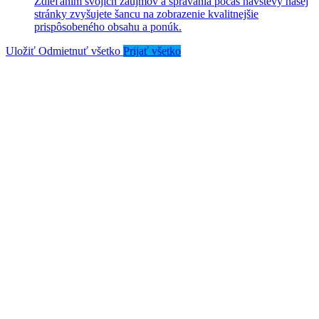
Zdieľaním svojich záujmov a správania počas návštevy našej
stránky zvyšujete šancu na zobrazenie kvalitnejšie
prispôsobeného obsahu a ponúk.
Uložiť
Odmietnuť všetko
Prijať všetko