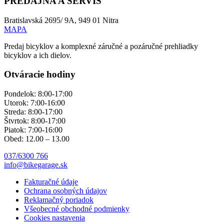
PREDAJŇA A SERVIS
Bratislavská 2695/ 9A, 949 01 Nitra
MAPA
Predaj bicyklov a komplexné záručné a pozáručné prehliadky
bicyklov a ich dielov.
Otváracie hodiny
Pondelok: 8:00-17:00
Utorok: 7:00-16:00
Streda: 8:00-17:00
Štvrtok: 8:00-17:00
Piatok: 7:00-16:00
Obed: 12.00 – 13.00
037/6300 766
info@bikegarage.sk
Fakturačné údaje
Ochrana osobných údajov
Reklamačný poriadok
Všeobecné obchodné podmienky
Cookies nastavenia