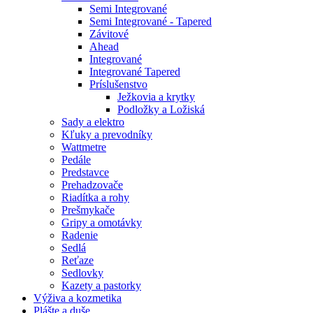
Semi Integrované
Semi Integrované - Tapered
Závitové
Ahead
Integrované
Integrované Tapered
Príslušenstvo
Ježkovia a krytky
Podložky a Ložiská
Sady a elektro
Kľuky a prevodníky
Wattmetre
Pedále
Predstavce
Prehadzovače
Riadítka a rohy
Prešmykače
Gripy a omotávky
Radenie
Sedlá
Reťaze
Sedlovky
Kazety a pastorky
Výživa a kozmetika
Plášte a duše