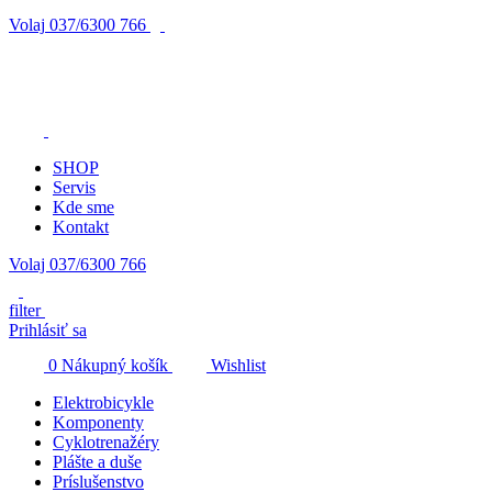
Volaj
037/6300 766
SHOP
Servis
Kde sme
Kontakt
Volaj 037/6300 766
filter
Prihlásiť sa
0
Nákupný košík
Wishlist
Elektrobicykle
Komponenty
Cyklotrenažéry
Plášte a duše
Príslušenstvo