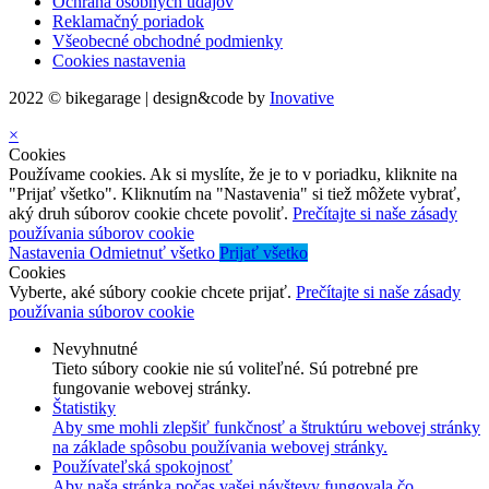
Ochrana osobných údajov
Reklamačný poriadok
Všeobecné obchodné podmienky
Cookies nastavenia
2022 © bikegarage | design&code by
Inovative
×
Cookies
Používame cookies. Ak si myslíte, že je to v poriadku, kliknite na
"Prijať všetko". Kliknutím na "Nastavenia" si tiež môžete vybrať,
aký druh súborov cookie chcete povoliť.
Prečítajte si naše zásady
používania súborov cookie
Nastavenia
Odmietnuť všetko
Prijať všetko
Cookies
Vyberte, aké súbory cookie chcete prijať.
Prečítajte si naše zásady
používania súborov cookie
Nevyhnutné
Tieto súbory cookie nie sú voliteľné. Sú potrebné pre
fungovanie webovej stránky.
Štatistiky
Aby sme mohli zlepšiť funkčnosť a štruktúru webovej stránky
na základe spôsobu používania webovej stránky.
Používateľská spokojnosť
Aby naša stránka počas vašej návštevy fungovala čo