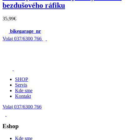
bezdušového ráfiku
35,99
€
bikegarage_nr
Volaj
037/6300 766
SHOP
Servis
Kde sme
Kontakt
Volaj 037/6300 766
Eshop
Kde sme