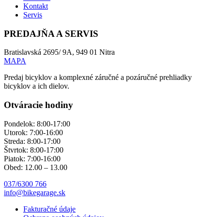
Kontakt
Servis
PREDAJŇA A SERVIS
Bratislavská 2695/ 9A, 949 01 Nitra
MAPA
Predaj bicyklov a komplexné záručné a pozáručné prehliadky
bicyklov a ich dielov.
Otváracie hodiny
Pondelok: 8:00-17:00
Utorok: 7:00-16:00
Streda: 8:00-17:00
Štvrtok: 8:00-17:00
Piatok: 7:00-16:00
Obed: 12.00 – 13.00
037/6300 766
info@bikegarage.sk
Fakturačné údaje