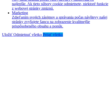
najlepšie. Ak tieto súbory cookie odmietnete, niektoré funkcie
z webovej stránky zmiznú.
Marketing
Zdieľaním svojich záujmov a správania počas návštevy našej
stránky zvyšujete šancu na zobrazenie kvalitnejšie
prispôsobeného obsahu a ponúk.
Uložiť
Odmietnuť všetko
Prijať všetko