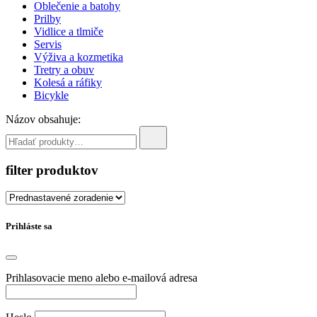
Oblečenie a batohy
Prilby
Vidlice a tlmiče
Servis
Výživa a kozmetika
Tretry a obuv
Kolesá a ráfiky
Bicykle
Názov obsahuje:
filter produktov
Prihláste sa
Prihlasovacie meno alebo e-mailová adresa