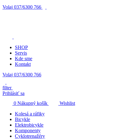
Volaj
037/6300 766
SHOP
Servis
Kde sme
Kontakt
Volaj 037/6300 766
filter
Prihlásiť sa
0
Nákupný košík
Wishlist
Kolesá a ráfiky
Bicykle
Elektrobicykle
Komponenty
Cyklotrenažéry