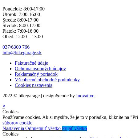
Pondelok: 8:00-17:00
Utorok: 7:00-16:00
Streda: 8:00-17:00
Štvrtok: 8:00-17:00
Piatok: 7:00-16:00
Obed: 12.00 – 13.00
037/6300 766
info@bikegarage.sk
Fakturačné údaje
Ochrana osobných údajov
Reklamačný poriadok
Všeobecné obchodné podmienky
Cookies nastavenia
2022 © bikegarage | design&code by
Inovative
×
Cookies
Používame cookies. Ak si myslíte, že je to v poriadku, kliknite na "P
súborov cookie
Nastavenia
Odmietnuť všetko
Prijať všetko
Cookies