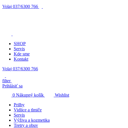
Volaj
037/6300 766
SHOP
Servis
Kde sme
Kontakt
Volaj 037/6300 766
filter
Prihlásiť sa
0
Nákupný košík
Wishlist
Prilby
Vidlice a tlmiče
Servis
Výživa a kozmetika
Tretry a obuv