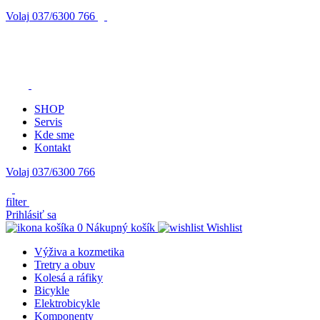
Volaj
037/6300 766
SHOP
Servis
Kde sme
Kontakt
Volaj 037/6300 766
filter
Prihlásiť sa
0
Nákupný košík
Wishlist
Výživa a kozmetika
Tretry a obuv
Kolesá a ráfiky
Bicykle
Elektrobicykle
Komponenty