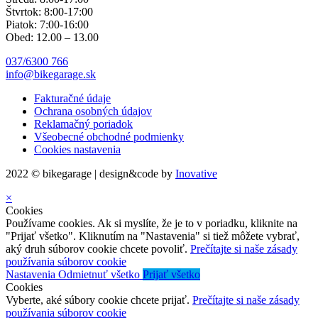
Štvrtok: 8:00-17:00
Piatok: 7:00-16:00
Obed: 12.00 – 13.00
037/6300 766
info@bikegarage.sk
Fakturačné údaje
Ochrana osobných údajov
Reklamačný poriadok
Všeobecné obchodné podmienky
Cookies nastavenia
2022 © bikegarage | design&code by
Inovative
×
Cookies
Používame cookies. Ak si myslíte, že je to v poriadku, kliknite na
"Prijať všetko". Kliknutím na "Nastavenia" si tiež môžete vybrať,
aký druh súborov cookie chcete povoliť.
Prečítajte si naše zásady
používania súborov cookie
Nastavenia
Odmietnuť všetko
Prijať všetko
Cookies
Vyberte, aké súbory cookie chcete prijať.
Prečítajte si naše zásady
používania súborov cookie