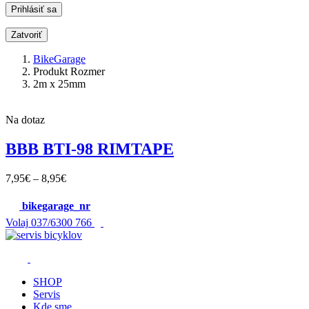
Zatvoriť
BikeGarage
Produkt Rozmer
2m x 25mm
Na dotaz
BBB BTI-98 RIMTAPE
7,95
€
–
8,95
€
bikegarage_nr
Volaj
037/6300 766
SHOP
Servis
Kde sme