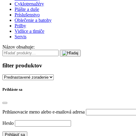
Cyklotrenažéry
Plášte a duše
Príslušenstvo
Oblečenie a batohy
Prilby
Vidlice a tlmiče
Servis
Názov obsahuje:
filter produktov
Prihláste sa
Prihlasovacie meno alebo e-mailová adresa
Heslo