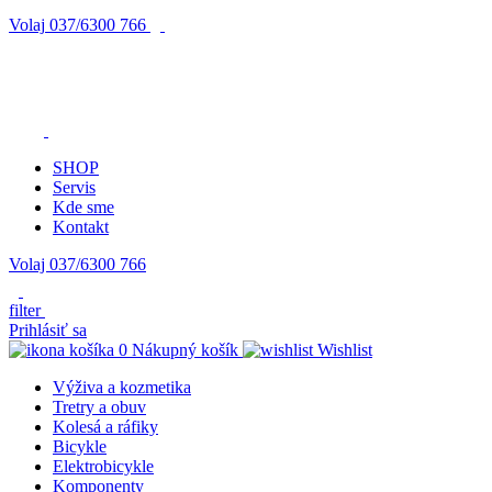
Volaj
037/6300 766
SHOP
Servis
Kde sme
Kontakt
Volaj 037/6300 766
filter
Prihlásiť sa
0
Nákupný košík
Wishlist
Výživa a kozmetika
Tretry a obuv
Kolesá a ráfiky
Bicykle
Elektrobicykle
Komponenty