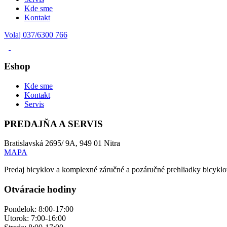
Kde sme
Kontakt
Volaj 037/6300 766
Eshop
Kde sme
Kontakt
Servis
PREDAJŇA A SERVIS
Bratislavská 2695/ 9A, 949 01 Nitra
MAPA
Predaj bicyklov a komplexné záručné a pozáručné prehliadky bicyklov
Otváracie hodiny
Pondelok: 8:00-17:00
Utorok: 7:00-16:00