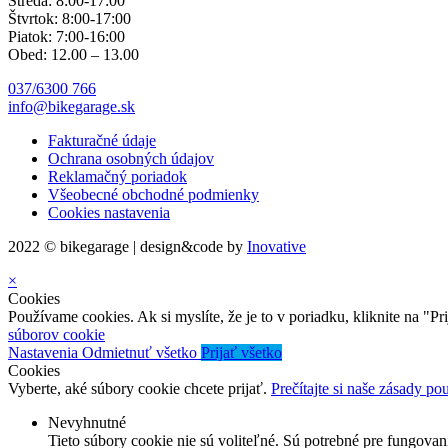
Streda: 8:00-17:00
Štvrtok: 8:00-17:00
Piatok: 7:00-16:00
Obed: 12.00 – 13.00
037/6300 766
info@bikegarage.sk
Fakturačné údaje
Ochrana osobných údajov
Reklamačný poriadok
Všeobecné obchodné podmienky
Cookies nastavenia
2022 © bikegarage | design&code by
Inovative
×
Cookies
Používame cookies. Ak si myslíte, že je to v poriadku, kliknite na "P
súborov cookie
Nastavenia
Odmietnuť všetko
Prijať všetko
Cookies
Vyberte, aké súbory cookie chcete prijať.
Prečítajte si naše zásady p
Nevyhnutné
Tieto súbory cookie nie sú voliteľné. Sú potrebné pre fungovan