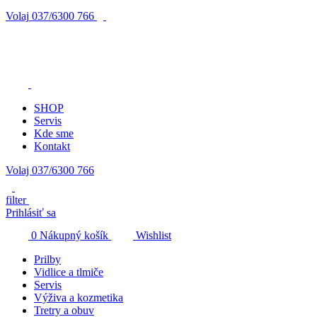
Volaj
037/6300 766
SHOP
Servis
Kde sme
Kontakt
Volaj 037/6300 766
filter
Prihlásiť sa
0
Nákupný košík
Wishlist
Prilby
Vidlice a tlmiče
Servis
Výživa a kozmetika
Tretry a obuv