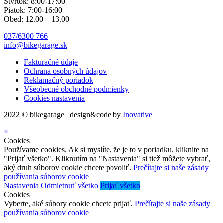
Štvrtok: 8:00-17:00
Piatok: 7:00-16:00
Obed: 12.00 – 13.00
037/6300 766
info@bikegarage.sk
Fakturačné údaje
Ochrana osobných údajov
Reklamačný poriadok
Všeobecné obchodné podmienky
Cookies nastavenia
2022 © bikegarage | design&code by
Inovative
×
Cookies
Používame cookies. Ak si myslíte, že je to v poriadku, kliknite na
"Prijať všetko". Kliknutím na "Nastavenia" si tiež môžete vybrať,
aký druh súborov cookie chcete povoliť.
Prečítajte si naše zásady
používania súborov cookie
Nastavenia
Odmietnuť všetko
Prijať všetko
Cookies
Vyberte, aké súbory cookie chcete prijať.
Prečítajte si naše zásady
používania súborov cookie