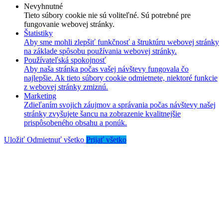
Nevyhnutné
Tieto súbory cookie nie sú voliteľné. Sú potrebné pre
fungovanie webovej stránky.
Štatistiky
Aby sme mohli zlepšiť funkčnosť a štruktúru webovej stránky
na základe spôsobu používania webovej stránky.
Používateľská spokojnosť
Aby naša stránka počas vašej návštevy fungovala čo
najlepšie. Ak tieto súbory cookie odmietnete, niektoré funkcie
z webovej stránky zmiznú.
Marketing
Zdieľaním svojich záujmov a správania počas návštevy našej
stránky zvyšujete šancu na zobrazenie kvalitnejšie
prispôsobeného obsahu a ponúk.
Uložiť
Odmietnuť všetko
Prijať všetko