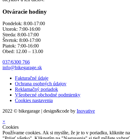
Otváracie hodiny
Pondelok: 8:00-17:00
Utorok: 7:00-16:00
Streda: 8:00-17:00
Štvrtok: 8:00-17:00
Piatok: 7:00-16:00
Obed: 12.00 – 13.00
037/6300 766
info@bikegarage.sk
Fakturačné údaje
Ochrana osobných údajov
Reklamačný poriadok
Všeobecné obchodné podmienky
Cookies nastavenia
2022 © bikegarage | design&code by
Inovative
×
Cookies
Používame cookies. Ak si myslíte, že je to v poriadku, kliknite na
"Prijať všetko". Kliknutím na "Nastavenia" si tiež môžete vybrať,