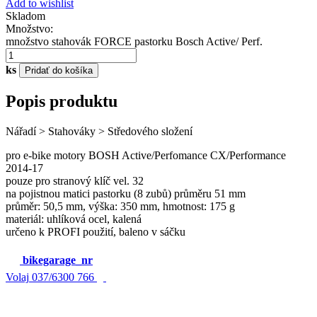
Add to wishlist
Skladom
Množstvo:
množstvo stahovák FORCE pastorku Bosch Active/ Perf.
ks
Pridať do košíka
Popis produktu
Nářadí > Stahováky > Středového složení
pro e-bike motory BOSH Active/Perfomance CX/Performance
2014-17
pouze pro stranový klíč vel. 32
na pojistnou matici pastorku (8 zubů) průměru 51 mm
průměr: 50,5 mm, výška: 350 mm, hmotnost: 175 g
materiál: uhlíková ocel, kalená
určeno k PROFI použití, baleno v sáčku
bikegarage_nr
Volaj
037/6300 766