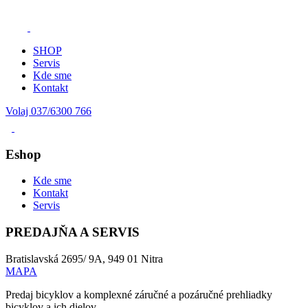
SHOP
Servis
Kde sme
Kontakt
Volaj 037/6300 766
Eshop
Kde sme
Kontakt
Servis
PREDAJŇA A SERVIS
Bratislavská 2695/ 9A, 949 01 Nitra
MAPA
Predaj bicyklov a komplexné záručné a pozáručné prehliadky
bicyklov a ich dielov.