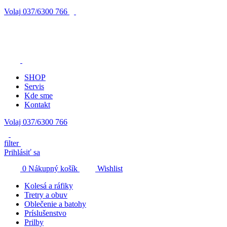
Volaj
037/6300 766
SHOP
Servis
Kde sme
Kontakt
Volaj 037/6300 766
filter
Prihlásiť sa
0
Nákupný košík
Wishlist
Kolesá a ráfiky
Tretry a obuv
Oblečenie a batohy
Príslušenstvo
Prilby