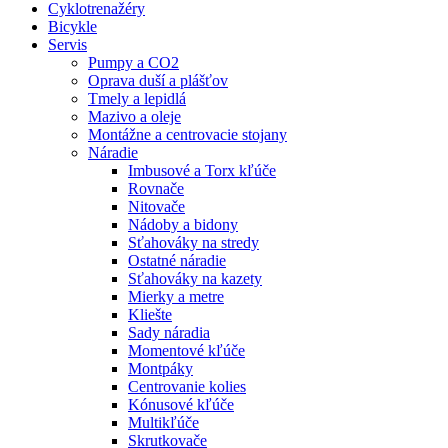
Cyklotrenažéry
Bicykle
Servis
Pumpy a CO2
Oprava duší a plášťov
Tmely a lepidlá
Mazivo a oleje
Montážne a centrovacie stojany
Náradie
Imbusové a Torx kľúče
Rovnače
Nitovače
Nádoby a bidony
Sťahováky na stredy
Ostatné náradie
Sťahováky na kazety
Mierky a metre
Kliešte
Sady náradia
Momentové kľúče
Montpáky
Centrovanie kolies
Kónusové kľúče
Multikľúče
Skrutkovače