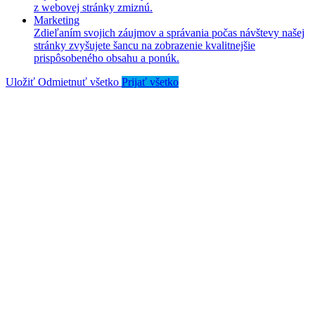
z webovej stránky zmiznú.
Marketing
Zdieľaním svojich záujmov a správania počas návštevy našej
stránky zvyšujete šancu na zobrazenie kvalitnejšie
prispôsobeného obsahu a ponúk.
Uložiť
Odmietnuť všetko
Prijať všetko