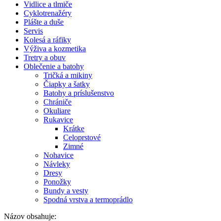
Vidlice a tlmiče
Cyklotrenažéry
Plášte a duše
Servis
Kolesá a ráfiky
Výživa a kozmetika
Tretry a obuv
Oblečenie a batohy
Tričká a mikiny
Čiapky a šatky
Batohy a príslušenstvo
Chrániče
Okuliare
Rukavice
Krátke
Celoprstové
Zimné
Nohavice
Návleky
Dresy
Ponožky
Bundy a vesty
Spodná vrstva a termoprádlo
Názov obsahuje: