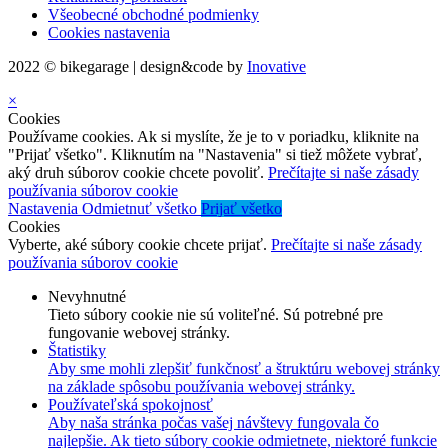
Všeobecné obchodné podmienky
Cookies nastavenia
2022 © bikegarage | design&code by
Inovative
×
Cookies
Používame cookies. Ak si myslíte, že je to v poriadku, kliknite na
"Prijať všetko". Kliknutím na "Nastavenia" si tiež môžete vybrať,
aký druh súborov cookie chcete povoliť.
Prečítajte si naše zásady
používania súborov cookie
Nastavenia
Odmietnuť všetko
Prijať všetko
Cookies
Vyberte, aké súbory cookie chcete prijať.
Prečítajte si naše zásady
používania súborov cookie
Nevyhnutné
Tieto súbory cookie nie sú voliteľné. Sú potrebné pre
fungovanie webovej stránky.
Štatistiky
Aby sme mohli zlepšiť funkčnosť a štruktúru webovej stránky
na základe spôsobu používania webovej stránky.
Používateľská spokojnosť
Aby naša stránka počas vašej návštevy fungovala čo
najlepšie. Ak tieto súbory cookie odmietnete, niektoré funkcie