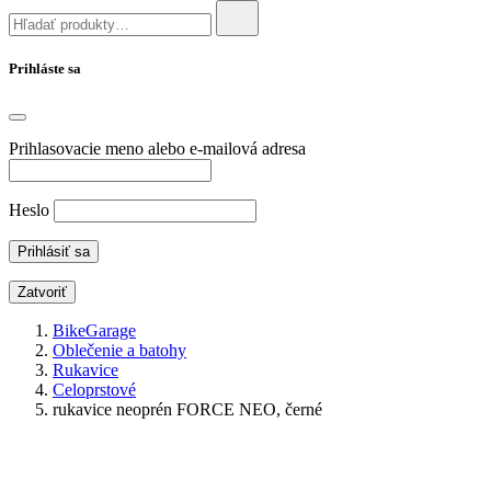
Prihláste sa
Prihlasovacie meno alebo e-mailová adresa
Heslo
Zatvoriť
BikeGarage
Oblečenie a batohy
Rukavice
Celoprstové
rukavice neoprén FORCE NEO, černé