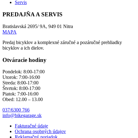
Servis
PREDAJŇA A SERVIS
Bratislavská 2695/ 9A, 949 01 Nitra
MAPA
Predaj bicyklov a komplexné záručné a pozáručné prehliadky
bicyklov a ich dielov.
Otváracie hodiny
Pondelok: 8:00-17:00
Utorok: 7:00-16:00
Streda: 8:00-17:00
Štvrtok: 8:00-17:00
Piatok: 7:00-16:00
Obed: 12.00 – 13.00
037/6300 766
info@bikegarage.sk
Fakturačné údaje
Ochrana osobných údajov
Reklamačný poriadok