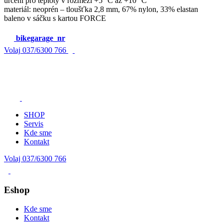
určení pro teploty v rozmezí +5 °C až +10 °C
materiál: neoprén – tloušťka 2,8 mm, 67% nylon, 33% elastan
baleno v sáčku s kartou FORCE
bikegarage_nr
Volaj
037/6300 766
SHOP
Servis
Kde sme
Kontakt
Volaj 037/6300 766
Eshop
Kde sme
Kontakt