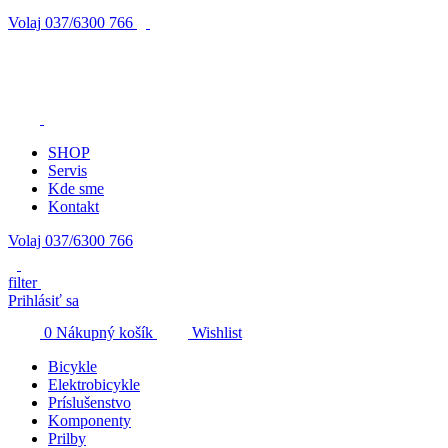
Volaj
037/6300 766
SHOP
Servis
Kde sme
Kontakt
Volaj 037/6300 766
filter
Prihlásiť sa
0
Nákupný košík
Wishlist
Bicykle
Elektrobicykle
Príslušenstvo
Komponenty
Prilby