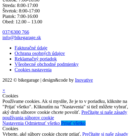
Streda: 8:00-17:00
Štvrtok: 8:00-17:00
Piatok: 7:00-16:00
Obed: 12.00 – 13.00
037/6300 766
info@bikegarage.sk
Fakturačné údaje
Ochrana osobných údajov
Reklamačný poriadok
Všeobecné obchodné podmienky
Cookies nastavenia
2022 © bikegarage | design&code by
Inovative
×
Cookies
Používame cookies. Ak si myslíte, že je to v poriadku, kliknite na
"Prijať všetko". Kliknutím na "Nastavenia" si tiež môžete vybrať,
aký druh súborov cookie chcete povoliť.
Prečítajte si naše zásady
používania súborov cookie
Nastavenia
Odmietnuť všetko
Prijať všetko
Cookies
Vyberte, aké súbory cookie chcete prijať.
Prečítajte si naše zásady