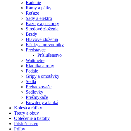
Radenie
Rámy a pätky
Reťaze
Sady a elektro
Kazety a pastorky
Stredové zloženia
Brzdy
Hlavové zloženia
Kľuky a prevodníky
Predstavce
Príslušenstvo
Wattmetre
Riadítka a rohy
Pedále
Gripy a omotávky
Sedlá
Prehadzovače
Sedlovky
Prešmykače
Bowdeny a lanká
Kolesá a ráfiky
Tretry a obuv
Oblečenie a batohy
Príslušenstvo
Prilby