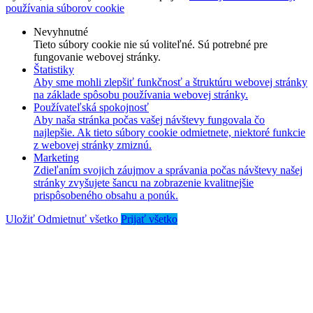
používania súborov cookie
Nevyhnutné
Tieto súbory cookie nie sú voliteľné. Sú potrebné pre
fungovanie webovej stránky.
Štatistiky
Aby sme mohli zlepšiť funkčnosť a štruktúru webovej stránky
na základe spôsobu používania webovej stránky.
Používateľská spokojnosť
Aby naša stránka počas vašej návštevy fungovala čo
najlepšie. Ak tieto súbory cookie odmietnete, niektoré funkcie
z webovej stránky zmiznú.
Marketing
Zdieľaním svojich záujmov a správania počas návštevy našej
stránky zvyšujete šancu na zobrazenie kvalitnejšie
prispôsobeného obsahu a ponúk.
Uložiť
Odmietnuť všetko
Prijať všetko