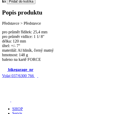
ks
Pridať do košíka
Popis produktu
Představce > Představce
pro průměr řídítek: 25,4 mm
pro průměr vidlice: 1 1/ 8″
délka: 120 mm
úhel: +/- 7°
materilál: Al hliník, černý matný
hmotnost: 148 g
baleno na kartě FORCE
bikegarage_nr
Volaj
037/6300 766
SHOP
Servis