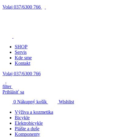
Volaj
037/6300 766
SHOP
Servis
Kde sme
Kontakt
Volaj 037/6300 766
filter
Prihlásiť sa
0
Nákupný košík
Wishlist
Výživa a kozmetika
Bicykle
Elektrobicykle
Plášte a duše
Komponenty