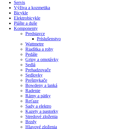
Servis
Výživa a kozmetika
Bicykle
Elektrobicykle
Plášte a duše
Komponenty
Predstavce
Príslušenstvo
Wattmetre
Riadítka a rohy
Pedále
Gripy a omotávky
Sedlá
Prehadzovače
Sedlovky
Prešmykače
Bowdeny a lanká
Radenie
Rámy a pätky
Reťaze
Sady a elektro
Kazety a pastorky
Stredové zloženia
Brzdy
Hlavové zloženia