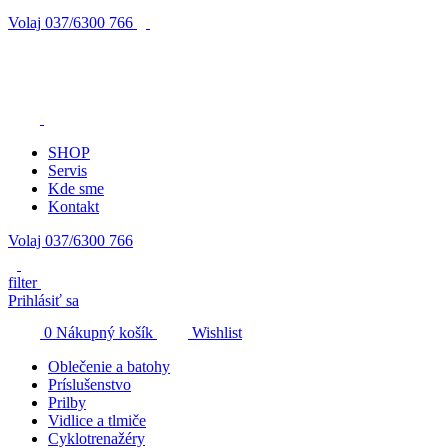
Volaj
037/6300 766
SHOP
Servis
Kde sme
Kontakt
Volaj 037/6300 766
filter
Prihlásiť sa
0
Nákupný košík
Wishlist
Oblečenie a batohy
Príslušenstvo
Prilby
Vidlice a tlmiče
Cyklotrenažéry