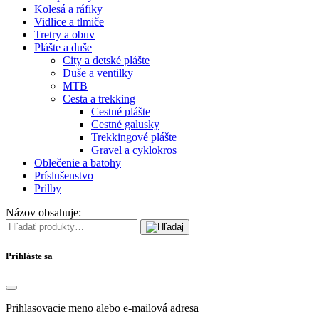
Kolesá a ráfiky
Vidlice a tlmiče
Tretry a obuv
Plášte a duše
City a detské plášte
Duše a ventilky
MTB
Cesta a trekking
Cestné plášte
Cestné galusky
Trekkingové plášte
Gravel a cyklokros
Oblečenie a batohy
Príslušenstvo
Prilby
Názov obsahuje:
Prihláste sa
Prihlasovacie meno alebo e-mailová adresa