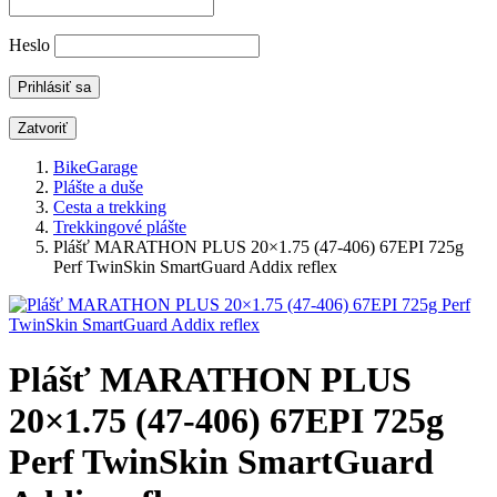
Heslo
Zatvoriť
BikeGarage
Plášte a duše
Cesta a trekking
Trekkingové plášte
Plášť MARATHON PLUS 20×1.75 (47-406) 67EPI 725g
Perf TwinSkin SmartGuard Addix reflex
Plášť MARATHON PLUS
20×1.75 (47-406) 67EPI 725g
Perf TwinSkin SmartGuard