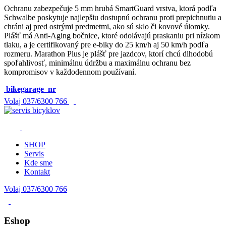
Ochranu zabezpečuje 5 mm hrubá SmartGuard vrstva, ktorá podľa
Schwalbe poskytuje najlepšiu dostupnú ochranu proti prepichnutiu a
chráni aj pred ostrými predmetmi, ako sú sklo či kovové úlomky.
Plášť má Anti‑Aging bočnice, ktoré odolávajú praskaniu pri nízkom
tlaku, a je certifikovaný pre e‑biky do 25 km/h aj 50 km/h podľa
rozmeru. Marathon Plus je plášť pre jazdcov, ktorí chcú dlhodobú
spoľahlivosť, minimálnu údržbu a maximálnu ochranu bez
kompromisov v každodennom používaní.
bikegarage_nr
Volaj
037/6300 766
SHOP
Servis
Kde sme
Kontakt
Volaj 037/6300 766
Eshop