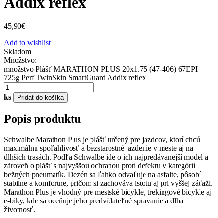
Addix reflex
45,90
€
Add to wishlist
Skladom
Množstvo:
množstvo Plášť MARATHON PLUS 20x1.75 (47-406) 67EPI
725g Perf TwinSkin SmartGuard Addix reflex
ks
Pridať do košíka
Popis produktu
Schwalbe Marathon Plus je plášť určený pre jazdcov, ktorí chcú
maximálnu spoľahlivosť a bezstarostné jazdenie v meste aj na
dlhších trasách. Podľa Schwalbe ide o ich najpredávanejší model a
zároveň o plášť s najvyššou ochranou proti defektu v kategórii
bežných pneumatík. Dezén sa ľahko odvaľuje na asfalte, pôsobí
stabilne a komfortne, pričom si zachováva istotu aj pri vyššej záťaži.
Marathon Plus je vhodný pre mestské bicykle, trekingové bicykle aj
e‑biky, kde sa oceňuje jeho predvídateľné správanie a dlhá
životnosť.