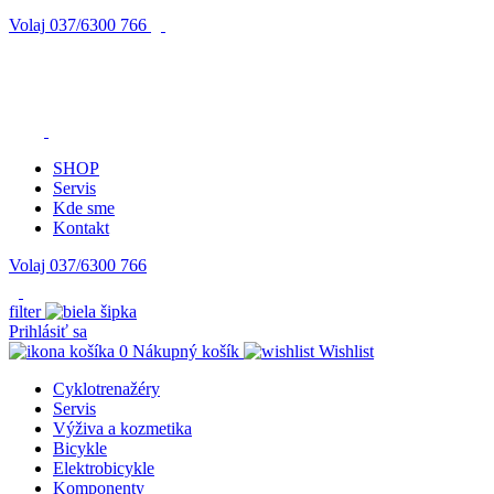
Volaj
037/6300 766
SHOP
Servis
Kde sme
Kontakt
Volaj 037/6300 766
filter
Prihlásiť sa
0
Nákupný košík
Wishlist
Cyklotrenažéry
Servis
Výživa a kozmetika
Bicykle
Elektrobicykle
Komponenty