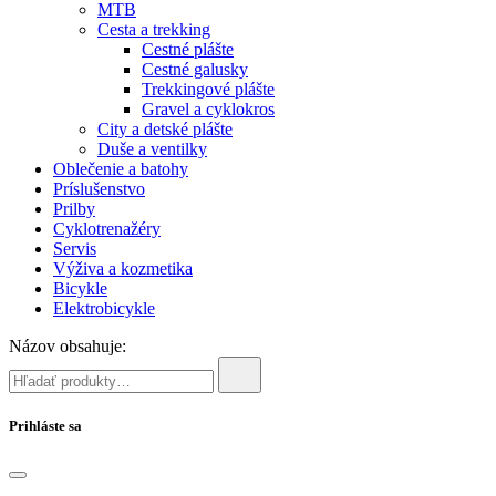
MTB
Cesta a trekking
Cestné plášte
Cestné galusky
Trekkingové plášte
Gravel a cyklokros
City a detské plášte
Duše a ventilky
Oblečenie a batohy
Príslušenstvo
Prilby
Cyklotrenažéry
Servis
Výživa a kozmetika
Bicykle
Elektrobicykle
Názov obsahuje:
Prihláste sa