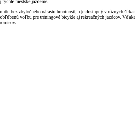
j rýchle mestské jazdenie.
nutiu bez zbytočného nárastu hmotnosti, a je dostupný v rôznych šírka
ľúbenú voľbu pre tréningové bicykle aj rekreačných jazdcov. Vďaka st
promisov.