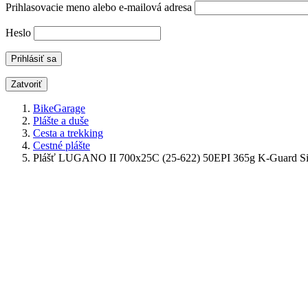
Prihlasovacie meno alebo e-mailová adresa
Heslo
Zatvoriť
BikeGarage
Plášte a duše
Cesta a trekking
Cestné plášte
Plášť LUGANO II 700x25C (25-622) 50EPI 365g K-Guard S