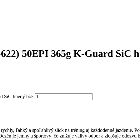
622) 50EPI 365g K-Guard SiC h
d SiC hnedý bok
 rýchly, ľahký a spoľahlivý slick na tréning aj každodenné jazdenie. 
 Dezén je jemný a športový, čo znižuje valivý odpor a zlepšuje odozvu b