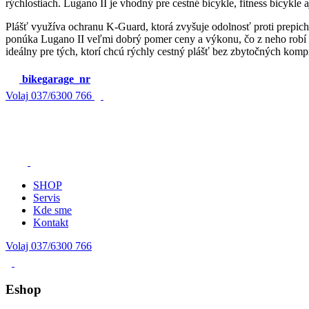
rýchlostiach. Lugano II je vhodný pre cestné bicykle, fitness bicykle a
Plášť využíva ochranu K‑Guard, ktorá zvyšuje odolnosť proti prepich
ponúka Lugano II veľmi dobrý pomer ceny a výkonu, čo z neho robí ob
ideálny pre tých, ktorí chcú rýchly cestný plášť bez zbytočných kom
bikegarage_nr
Volaj
037/6300 766
SHOP
Servis
Kde sme
Kontakt
Volaj 037/6300 766
Eshop