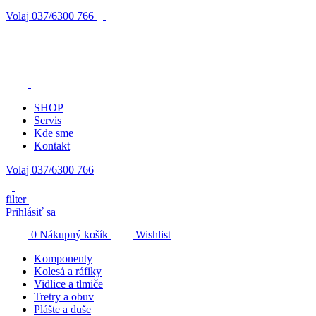
Volaj
037/6300 766
SHOP
Servis
Kde sme
Kontakt
Volaj 037/6300 766
filter
Prihlásiť sa
0
Nákupný košík
Wishlist
Komponenty
Kolesá a ráfiky
Vidlice a tlmiče
Tretry a obuv
Plášte a duše