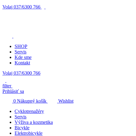
Volaj
037/6300 766
SHOP
Servis
Kde sme
Kontakt
Volaj 037/6300 766
filter
Prihlásiť sa
0
Nákupný košík
Wishlist
Cyklotrenažéry
Servis
Výživa a kozmetika
Bicykle
Elektrobicykle