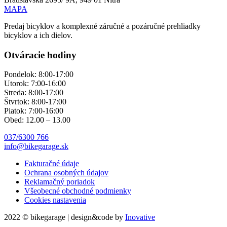
MAPA
Predaj bicyklov a komplexné záručné a pozáručné prehliadky
bicyklov a ich dielov.
Otváracie hodiny
Pondelok: 8:00-17:00
Utorok: 7:00-16:00
Streda: 8:00-17:00
Štvrtok: 8:00-17:00
Piatok: 7:00-16:00
Obed: 12.00 – 13.00
037/6300 766
info@bikegarage.sk
Fakturačné údaje
Ochrana osobných údajov
Reklamačný poriadok
Všeobecné obchodné podmienky
Cookies nastavenia
2022 © bikegarage | design&code by
Inovative