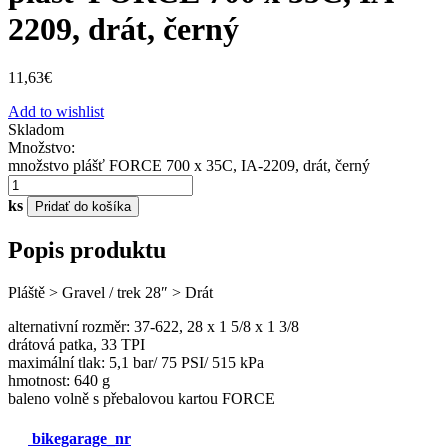
2209, drát, černý
11,63
€
Add to wishlist
Skladom
Množstvo:
množstvo plášť FORCE 700 x 35C, IA-2209, drát, černý
ks
Pridať do košíka
Popis produktu
Pláště > Gravel / trek 28″ > Drát
alternativní rozměr: 37-622, 28 x 1 5/8 x 1 3/8
drátová patka, 33 TPI
maximální tlak: 5,1 bar/ 75 PSI/ 515 kPa
hmotnost: 640 g
baleno volně s přebalovou kartou FORCE
bikegarage_nr