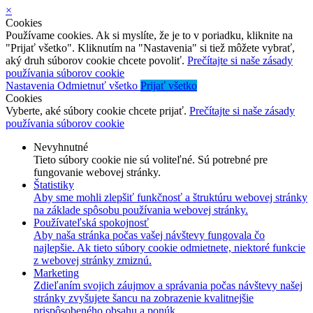
×
Cookies
Používame cookies. Ak si myslíte, že je to v poriadku, kliknite na
"Prijať všetko". Kliknutím na "Nastavenia" si tiež môžete vybrať,
aký druh súborov cookie chcete povoliť.
Prečítajte si naše zásady
používania súborov cookie
Nastavenia
Odmietnuť všetko
Prijať všetko
Cookies
Vyberte, aké súbory cookie chcete prijať.
Prečítajte si naše zásady
používania súborov cookie
Nevyhnutné
Tieto súbory cookie nie sú voliteľné. Sú potrebné pre
fungovanie webovej stránky.
Štatistiky
Aby sme mohli zlepšiť funkčnosť a štruktúru webovej stránky
na základe spôsobu používania webovej stránky.
Používateľská spokojnosť
Aby naša stránka počas vašej návštevy fungovala čo
najlepšie. Ak tieto súbory cookie odmietnete, niektoré funkcie
z webovej stránky zmiznú.
Marketing
Zdieľaním svojich záujmov a správania počas návštevy našej
stránky zvyšujete šancu na zobrazenie kvalitnejšie
prispôsobeného obsahu a ponúk.