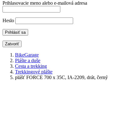
Prihlasovacie meno alebo e-mailová adresa
Heslo
Zatvoriť
BikeGarage
Plášte a duše
Cesta a trekking
Trekkingové plášte
plášť FORCE 700 x 35C, IA-2209, drát, černý