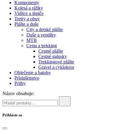
Komponenty
Kolesá a ráfiky
Vidlice a tlmiče
Tretry a obuv
Plášte a duše
City a detské plášte
Duše a ventilky
MTB
Cesta a trekking
Cestné plášte
Cestné galusky
Trekkingové plášte
Gravel a cyklokros
Oblečenie a batohy
Príslušenstvo
Prilby
Názov obsahuje:
Prihláste sa