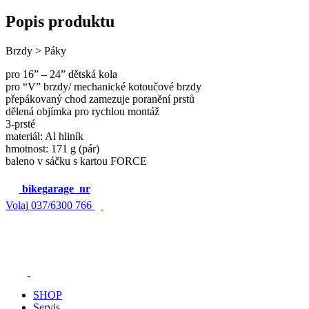
Popis produktu
Brzdy > Páky
pro 16” – 24” dětská kola
pro “V” brzdy/ mechanické kotoučové brzdy
přepákovaný chod zamezuje poranění prstů
dělená objímka pro rychlou montáž
3-prsté
materiál: Al hliník
hmotnost: 171 g (pár)
baleno v sáčku s kartou FORCE
bikegarage_nr
Volaj
037/6300 766
SHOP
Servis