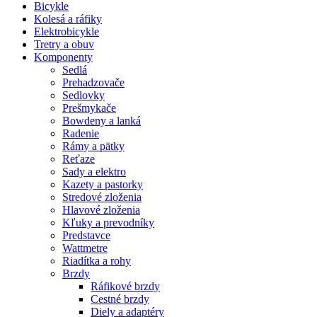
Bicykle
Kolesá a ráfiky
Elektrobicykle
Tretry a obuv
Komponenty
Sedlá
Prehadzovače
Sedlovky
Prešmykače
Bowdeny a lanká
Radenie
Rámy a pätky
Reťaze
Sady a elektro
Kazety a pastorky
Stredové zloženia
Hlavové zloženia
Kľuky a prevodníky
Predstavce
Wattmetre
Riadítka a rohy
Brzdy
Ráfikové brzdy
Cestné brzdy
Diely a adaptéry