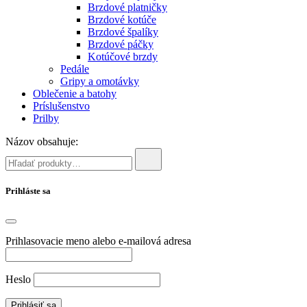
Brzdové platničky
Brzdové kotúče
Brzdové špalíky
Brzdové páčky
Kotúčové brzdy
Pedále
Gripy a omotávky
Oblečenie a batohy
Príslušenstvo
Prilby
Názov obsahuje:
Prihláste sa
Prihlasovacie meno alebo e-mailová adresa
Heslo