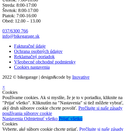
Streda: 8:00-17:00
Štvrtok: 8:00-17:00
Piatok: 7:00-16:00
Obed: 12.00 – 13.00
037/6300 766
info@bikegarage.sk
Fakturačné údaje
Ochrana osobných údajov
Reklamačný poriadok
Všeobecné obchodné podmienky
Cookies nastavenia
2022 © bikegarage | design&code by
Inovative
×
Cookies
Používame cookies. Ak si myslíte, že je to v poriadku, kliknite na
"Prijať všetko". Kliknutím na "Nastavenia" si tiež môžete vybrať,
aký druh súborov cookie chcete povoliť.
Prečítajte si naše zásady
používania súborov cookie
Nastavenia
Odmietnuť všetko
Prijať všetko
Cookies
Vyberte, aké súbory cookie chcete prijať.
Prečítajte si naše zásady