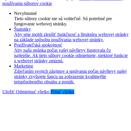
používania súborov cookie
Nevyhnutné
Tieto súbory cookie nie sú voliteľné. Sú potrebné pre
fungovanie webovej stránky.
Štatistiky
Aby sme mohli zlepšiť funkčnosť a štruktúru webovej stránky
na základe spôsobu používania webovej stránky.
Používateľská spokojnosť
Aby naša stránka počas vašej návštevy fungovala čo
najlepšie. Ak tieto súbory cookie odmietnete, niektoré funkcie
z webovej stránky zmiznú.
Marketing
Zdieľaním svojich záujmov a správania počas návštevy našej
stránky zvyšujete šancu na zobrazenie kvalitnejšie
prispôsobeného obsahu a ponúk.
Uložiť
Odmietnuť všetko
Prijať všetko