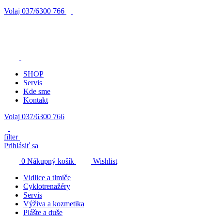
Volaj
037/6300 766
SHOP
Servis
Kde sme
Kontakt
Volaj 037/6300 766
filter
Prihlásiť sa
0
Nákupný košík
Wishlist
Vidlice a tlmiče
Cyklotrenažéry
Servis
Výživa a kozmetika
Plášte a duše