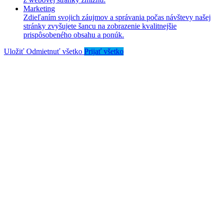
Marketing
Zdieľaním svojich záujmov a správania počas návštevy našej
stránky zvyšujete šancu na zobrazenie kvalitnejšie
prispôsobeného obsahu a ponúk.
Uložiť
Odmietnuť všetko
Prijať všetko