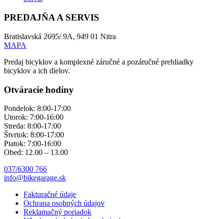
PREDAJŇA A SERVIS
Bratislavská 2695/ 9A, 949 01 Nitra
MAPA
Predaj bicyklov a komplexné záručné a pozáručné prehliadky
bicyklov a ich dielov.
Otváracie hodiny
Pondelok: 8:00-17:00
Utorok: 7:00-16:00
Streda: 8:00-17:00
Štvrtok: 8:00-17:00
Piatok: 7:00-16:00
Obed: 12.00 – 13.00
037/6300 766
info@bikegarage.sk
Fakturačné údaje
Ochrana osobných údajov
Reklamačný poriadok