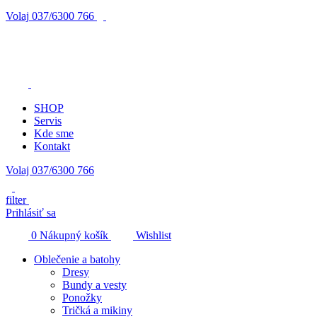
Volaj
037/6300 766
SHOP
Servis
Kde sme
Kontakt
Volaj 037/6300 766
filter
Prihlásiť sa
0
Nákupný košík
Wishlist
Oblečenie a batohy
Dresy
Bundy a vesty
Ponožky
Tričká a mikiny