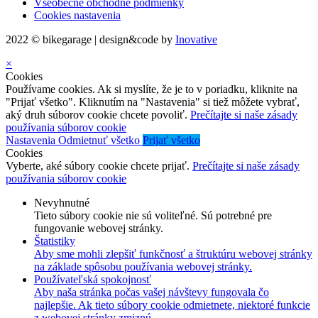
Všeobecné obchodné podmienky
Cookies nastavenia
2022 © bikegarage | design&code by
Inovative
×
Cookies
Používame cookies. Ak si myslíte, že je to v poriadku, kliknite na
"Prijať všetko". Kliknutím na "Nastavenia" si tiež môžete vybrať,
aký druh súborov cookie chcete povoliť.
Prečítajte si naše zásady
používania súborov cookie
Nastavenia
Odmietnuť všetko
Prijať všetko
Cookies
Vyberte, aké súbory cookie chcete prijať.
Prečítajte si naše zásady
používania súborov cookie
Nevyhnutné
Tieto súbory cookie nie sú voliteľné. Sú potrebné pre
fungovanie webovej stránky.
Štatistiky
Aby sme mohli zlepšiť funkčnosť a štruktúru webovej stránky
na základe spôsobu používania webovej stránky.
Používateľská spokojnosť
Aby naša stránka počas vašej návštevy fungovala čo
najlepšie. Ak tieto súbory cookie odmietnete, niektoré funkcie
z webovej stránky zmiznú.