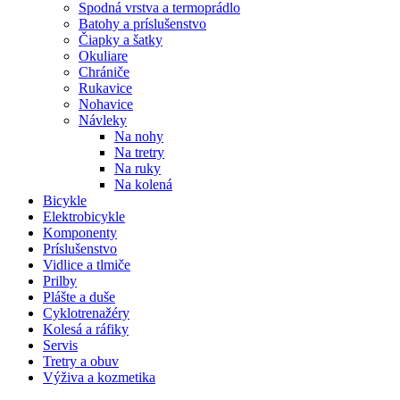
Spodná vrstva a termoprádlo
Batohy a príslušenstvo
Čiapky a šatky
Okuliare
Chrániče
Rukavice
Nohavice
Návleky
Na nohy
Na tretry
Na ruky
Na kolená
Bicykle
Elektrobicykle
Komponenty
Príslušenstvo
Vidlice a tlmiče
Prilby
Plášte a duše
Cyklotrenažéry
Kolesá a ráfiky
Servis
Tretry a obuv
Výživa a kozmetika