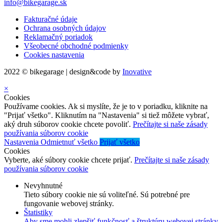
info@bikegarage.sk
Fakturačné údaje
Ochrana osobných údajov
Reklamačný poriadok
Všeobecné obchodné podmienky
Cookies nastavenia
2022 © bikegarage | design&code by
Inovative
×
Cookies
Používame cookies. Ak si myslíte, že je to v poriadku, kliknite na
"Prijať všetko". Kliknutím na "Nastavenia" si tiež môžete vybrať,
aký druh súborov cookie chcete povoliť.
Prečítajte si naše zásady
používania súborov cookie
Nastavenia
Odmietnuť všetko
Prijať všetko
Cookies
Vyberte, aké súbory cookie chcete prijať.
Prečítajte si naše zásady
používania súborov cookie
Nevyhnutné
Tieto súbory cookie nie sú voliteľné. Sú potrebné pre
fungovanie webovej stránky.
Štatistiky
Aby sme mohli zlepšiť funkčnosť a štruktúru webovej stránky