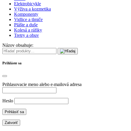
Elektrobicykle
Výživa a kozmetika
Komponenty
Vidlice a tlmiče
Plášte a duše
Kolesá a ráfiky
Tretry a obuv
Názov obsahuje:
Prihláste sa
Prihlasovacie meno alebo e-mailová adresa
Heslo
Zatvoriť