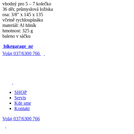
vhodný pro 5 – 7 kolečko
36 děr, průmyslová ložiska
osa: 3/8″ x 145 x 135
včetně rychloupínáku
materiál: Al hliník
hmotnost: 325 g
baleno v sáčku
bikegarage_nr
Volaj
037/6300 766
SHOP
Servis
Kde sme
Kontakt
Volaj 037/6300 766