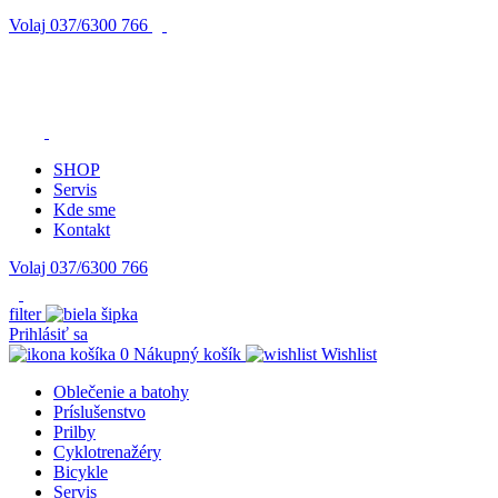
Volaj
037/6300 766
SHOP
Servis
Kde sme
Kontakt
Volaj 037/6300 766
filter
Prihlásiť sa
0
Nákupný košík
Wishlist
Oblečenie a batohy
Príslušenstvo
Prilby
Cyklotrenažéry
Bicykle
Servis