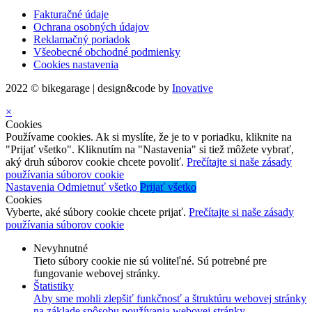
Fakturačné údaje
Ochrana osobných údajov
Reklamačný poriadok
Všeobecné obchodné podmienky
Cookies nastavenia
2022 © bikegarage | design&code by
Inovative
×
Cookies
Používame cookies. Ak si myslíte, že je to v poriadku, kliknite na
"Prijať všetko". Kliknutím na "Nastavenia" si tiež môžete vybrať,
aký druh súborov cookie chcete povoliť.
Prečítajte si naše zásady
používania súborov cookie
Nastavenia
Odmietnuť všetko
Prijať všetko
Cookies
Vyberte, aké súbory cookie chcete prijať.
Prečítajte si naše zásady
používania súborov cookie
Nevyhnutné
Tieto súbory cookie nie sú voliteľné. Sú potrebné pre
fungovanie webovej stránky.
Štatistiky
Aby sme mohli zlepšiť funkčnosť a štruktúru webovej stránky
na základe spôsobu používania webovej stránky.