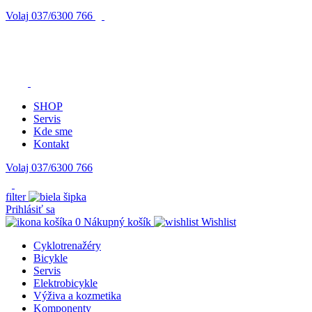
Volaj
037/6300 766
SHOP
Servis
Kde sme
Kontakt
Volaj 037/6300 766
filter
Prihlásiť sa
0
Nákupný košík
Wishlist
Cyklotrenažéry
Bicykle
Servis
Elektrobicykle
Výživa a kozmetika
Komponenty