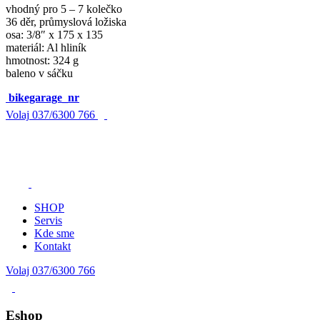
vhodný pro 5 – 7 kolečko
36 děr, průmyslová ložiska
osa: 3/8″ x 175 x 135
materiál: Al hliník
hmotnost: 324 g
baleno v sáčku
bikegarage_nr
Volaj
037/6300 766
SHOP
Servis
Kde sme
Kontakt
Volaj 037/6300 766
Eshop