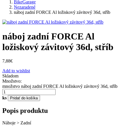
BikeGarage
Nezaradené
náboj zadní FORCE Al ložiskový závitový 36d, stříb
náboj zadní FORCE Al
ložiskový závitový 36d, stříb
7,88
€
Add to wishlist
Skladom
Množstvo:
množstvo náboj zadní FORCE Al ložiskový závitový 36d, stříb
ks
Pridať do košíka
Popis produktu
Náboje > Zadní