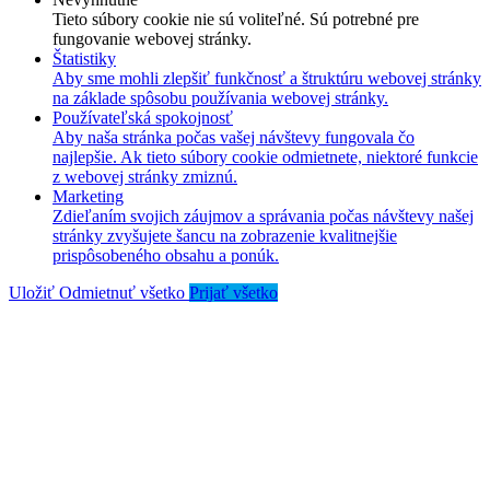
Tieto súbory cookie nie sú voliteľné. Sú potrebné pre
fungovanie webovej stránky.
Štatistiky
Aby sme mohli zlepšiť funkčnosť a štruktúru webovej stránky
na základe spôsobu používania webovej stránky.
Používateľská spokojnosť
Aby naša stránka počas vašej návštevy fungovala čo
najlepšie. Ak tieto súbory cookie odmietnete, niektoré funkcie
z webovej stránky zmiznú.
Marketing
Zdieľaním svojich záujmov a správania počas návštevy našej
stránky zvyšujete šancu na zobrazenie kvalitnejšie
prispôsobeného obsahu a ponúk.
Uložiť
Odmietnuť všetko
Prijať všetko