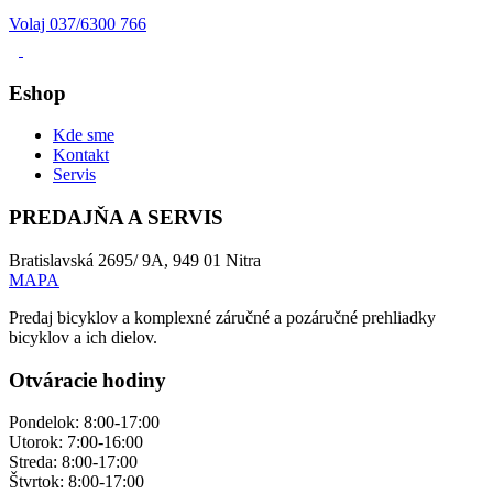
Volaj 037/6300 766
Eshop
Kde sme
Kontakt
Servis
PREDAJŇA A SERVIS
Bratislavská 2695/ 9A, 949 01 Nitra
MAPA
Predaj bicyklov a komplexné záručné a pozáručné prehliadky
bicyklov a ich dielov.
Otváracie hodiny
Pondelok: 8:00-17:00
Utorok: 7:00-16:00
Streda: 8:00-17:00
Štvrtok: 8:00-17:00