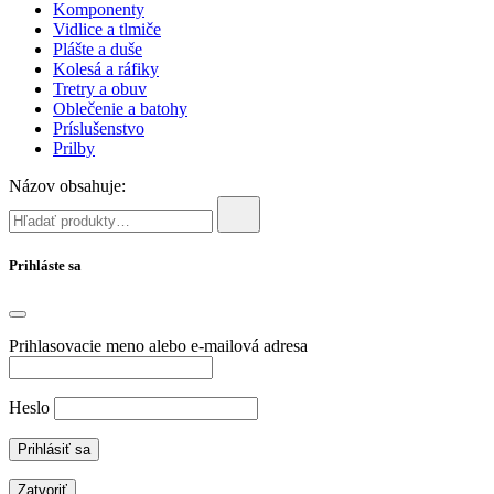
Komponenty
Vidlice a tlmiče
Plášte a duše
Kolesá a ráfiky
Tretry a obuv
Oblečenie a batohy
Príslušenstvo
Prilby
Názov obsahuje:
Prihláste sa
Prihlasovacie meno alebo e-mailová adresa
Heslo
Zatvoriť