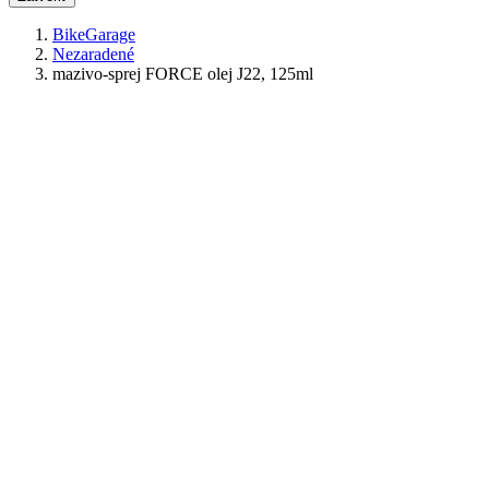
BikeGarage
Nezaradené
mazivo-sprej FORCE olej J22, 125ml