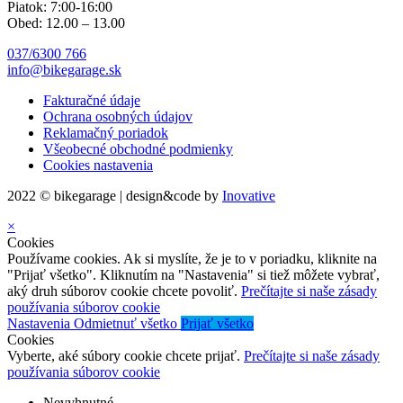
Piatok: 7:00-16:00
Obed: 12.00 – 13.00
037/6300 766
info@bikegarage.sk
Fakturačné údaje
Ochrana osobných údajov
Reklamačný poriadok
Všeobecné obchodné podmienky
Cookies nastavenia
2022 © bikegarage | design&code by
Inovative
×
Cookies
Používame cookies. Ak si myslíte, že je to v poriadku, kliknite na
"Prijať všetko". Kliknutím na "Nastavenia" si tiež môžete vybrať,
aký druh súborov cookie chcete povoliť.
Prečítajte si naše zásady
používania súborov cookie
Nastavenia
Odmietnuť všetko
Prijať všetko
Cookies
Vyberte, aké súbory cookie chcete prijať.
Prečítajte si naše zásady
používania súborov cookie
Nevyhnutné