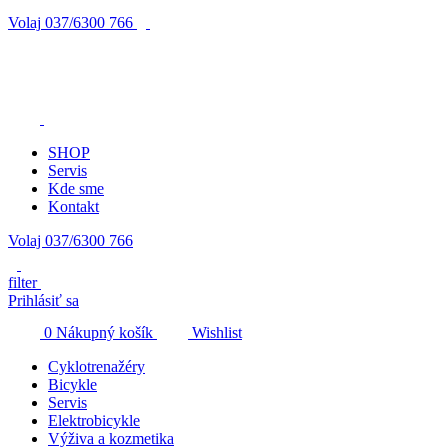
Volaj
037/6300 766
SHOP
Servis
Kde sme
Kontakt
Volaj 037/6300 766
filter
Prihlásiť sa
0
Nákupný košík
Wishlist
Cyklotrenažéry
Bicykle
Servis
Elektrobicykle
Výživa a kozmetika