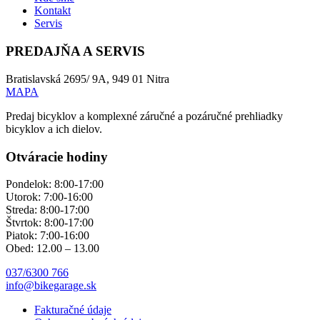
Kontakt
Servis
PREDAJŇA A SERVIS
Bratislavská 2695/ 9A, 949 01 Nitra
MAPA
Predaj bicyklov a komplexné záručné a pozáručné prehliadky
bicyklov a ich dielov.
Otváracie hodiny
Pondelok: 8:00-17:00
Utorok: 7:00-16:00
Streda: 8:00-17:00
Štvrtok: 8:00-17:00
Piatok: 7:00-16:00
Obed: 12.00 – 13.00
037/6300 766
info@bikegarage.sk
Fakturačné údaje