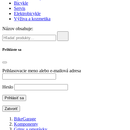
Bicykle
Servis
Elektrobicykle
Výživa a kozmetika
Názov obsahuje:
Prihláste sa
Prihlasovacie meno alebo e-mailová adresa
Heslo
Zatvoriť
BikeGarage
Komponenty
Gripy a omotávky