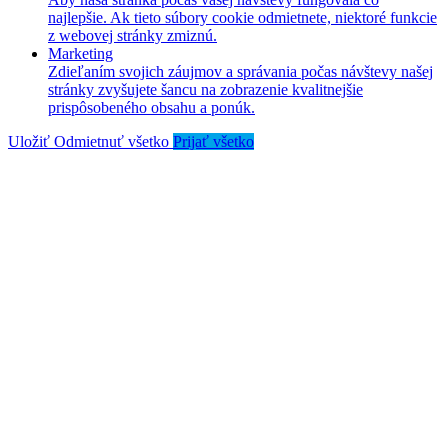
najlepšie. Ak tieto súbory cookie odmietnete, niektoré funkcie
z webovej stránky zmiznú.
Marketing
Zdieľaním svojich záujmov a správania počas návštevy našej
stránky zvyšujete šancu na zobrazenie kvalitnejšie
prispôsobeného obsahu a ponúk.
Uložiť
Odmietnuť všetko
Prijať všetko