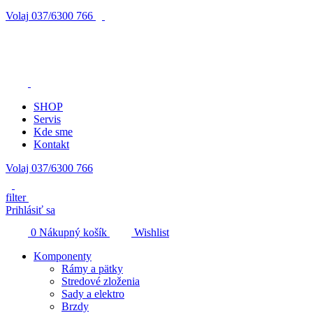
Volaj
037/6300 766
SHOP
Servis
Kde sme
Kontakt
Volaj 037/6300 766
filter
Prihlásiť sa
0
Nákupný košík
Wishlist
Komponenty
Rámy a pätky
Stredové zloženia
Sady a elektro
Brzdy