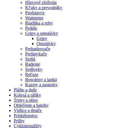
Hlavové zloženia
Kľuky a prevodníky
Predstavce
Wattmetre
Riadítka a rohy
Pedále
Gripy a omotávky
Gripy
Omotávky
Prehadzovače
Prešmykače
Sedlá
Radenie
Sedlovky
Reťaze
Bowdeny a lanká
Kazety a pastorky
Plášte a duše
Kolesá a ráfiky
Tretry a obuv
Oblečenie a batohy
Vidlice a tlmiče
Príslušenstvo
Prilby
Cyklotrenažéry