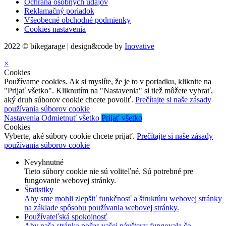
Ochrana osobných údajov
Reklamačný poriadok
Všeobecné obchodné podmienky
Cookies nastavenia
2022 © bikegarage | design&code by
Inovative
×
Cookies
Používame cookies. Ak si myslíte, že je to v poriadku, kliknite na
"Prijať všetko". Kliknutím na "Nastavenia" si tiež môžete vybrať,
aký druh súborov cookie chcete povoliť.
Prečítajte si naše zásady
používania súborov cookie
Nastavenia
Odmietnuť všetko
Prijať všetko
Cookies
Vyberte, aké súbory cookie chcete prijať.
Prečítajte si naše zásady
používania súborov cookie
Nevyhnutné
Tieto súbory cookie nie sú voliteľné. Sú potrebné pre
fungovanie webovej stránky.
Štatistiky
Aby sme mohli zlepšiť funkčnosť a štruktúru webovej stránky
na základe spôsobu používania webovej stránky.
Používateľská spokojnosť
Aby naša stránka počas vašej návštevy fungovala čo