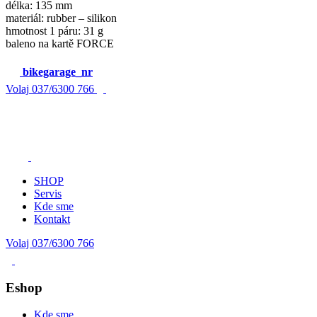
délka: 135 mm
materiál: rubber – silikon
hmotnost 1 páru: 31 g
baleno na kartě FORCE
bikegarage_nr
Volaj
037/6300 766
SHOP
Servis
Kde sme
Kontakt
Volaj 037/6300 766
Eshop
Kde sme