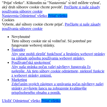
"Prijať všetko". Kliknutím na "Nastavenia" si tiež môžete vybrať,
aký druh súborov cookie chcete povoliť.
Prečítajte si naše zásady
používania súborov cookie
Nastavenia
Odmietnuť všetko
Prijať všetko
Cookies
Vyberte, aké súbory cookie chcete prijať.
Prečítajte si naše zásady
používania súborov cookie
Nevyhnutné
Tieto súbory cookie nie sú voliteľné. Sú potrebné pre
fungovanie webovej stránky.
Štatistiky
Aby sme mohli zlepšiť funkčnosť a štruktúru webovej stránky
na základe spôsobu používania webovej stránky.
Používateľská spokojnosť
Aby naša stránka počas vašej návštevy fungovala čo
najlepšie. Ak tieto súbory cookie odmietnete, niektoré funkcie
z webovej stránky zmiznú.
Marketing
Zdieľaním svojich záujmov a správania počas návštevy našej
stránky zvyšujete šancu na zobrazenie kvalitnejšie
prispôsobeného obsahu a ponúk.
Uložiť
Odmietnuť všetko
Prijať všetko