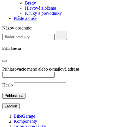
Brzdy
Hlavové zloženia
Kľuky a prevodníky
Plášte a duše
Názov obsahuje:
Prihláste sa
Prihlasovacie meno alebo e-mailová adresa
Heslo
Zatvoriť
BikeGarage
Komponenty
Gripy a omotávky