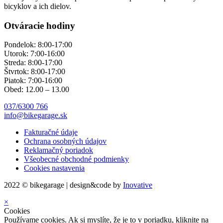
bicyklov a ich dielov.
Otváracie hodiny
Pondelok: 8:00-17:00
Utorok: 7:00-16:00
Streda: 8:00-17:00
Štvrtok: 8:00-17:00
Piatok: 7:00-16:00
Obed: 12.00 – 13.00
037/6300 766
info@bikegarage.sk
Fakturačné údaje
Ochrana osobných údajov
Reklamačný poriadok
Všeobecné obchodné podmienky
Cookies nastavenia
2022 © bikegarage | design&code by
Inovative
×
Cookies
Používame cookies. Ak si myslíte, že je to v poriadku, kliknite na