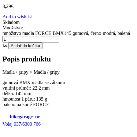
8,29
€
Add to wishlist
Skladom
Množstvo:
množstvo madla FORCE BMX145 gumová, černo-modrá, balená
ks
Pridať do košíka
Popis produktu
Madla / gripy > Madla / gripy
gumová BMX madla se zátkami
vnitřní průměr: 22,2 mm
délka: 145 mm
hmotnost 1 páru: 135 g
baleno na kartě FORCE
bikegarage_nr
Volaj
037/6300 766