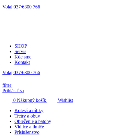
Volaj
037/6300 766
SHOP
Servis
Kde sme
Kontakt
Volaj 037/6300 766
filter
Prihlásiť sa
0
Nákupný košík
Wishlist
Kolesá a ráfiky
Tretry a obuv
Oblečenie a batohy
Vidlice a tlmiče
Príslušenstvo