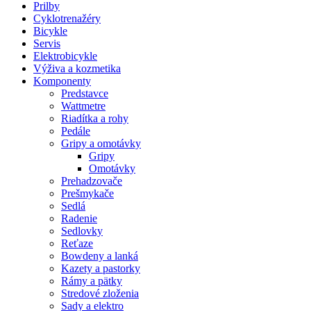
Prilby
Cyklotrenažéry
Bicykle
Servis
Elektrobicykle
Výživa a kozmetika
Komponenty
Predstavce
Wattmetre
Riadítka a rohy
Pedále
Gripy a omotávky
Gripy
Omotávky
Prehadzovače
Prešmykače
Sedlá
Radenie
Sedlovky
Reťaze
Bowdeny a lanká
Kazety a pastorky
Rámy a pätky
Stredové zloženia
Sady a elektro