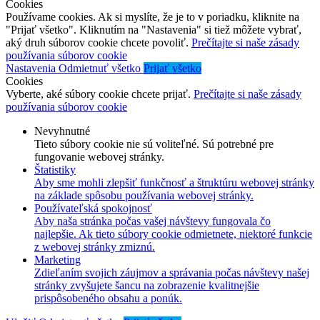
Cookies
Používame cookies. Ak si myslíte, že je to v poriadku, kliknite na
"Prijať všetko". Kliknutím na "Nastavenia" si tiež môžete vybrať,
aký druh súborov cookie chcete povoliť.
Prečítajte si naše zásady
používania súborov cookie
Nastavenia
Odmietnuť všetko
Prijať všetko
Cookies
Vyberte, aké súbory cookie chcete prijať.
Prečítajte si naše zásady
používania súborov cookie
Nevyhnutné
Tieto súbory cookie nie sú voliteľné. Sú potrebné pre
fungovanie webovej stránky.
Štatistiky
Aby sme mohli zlepšiť funkčnosť a štruktúru webovej stránky
na základe spôsobu používania webovej stránky.
Používateľská spokojnosť
Aby naša stránka počas vašej návštevy fungovala čo
najlepšie. Ak tieto súbory cookie odmietnete, niektoré funkcie
z webovej stránky zmiznú.
Marketing
Zdieľaním svojich záujmov a správania počas návštevy našej
stránky zvyšujete šancu na zobrazenie kvalitnejšie
prispôsobeného obsahu a ponúk.