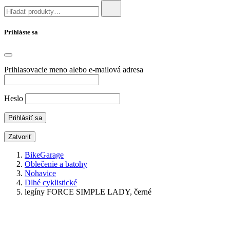
Prihláste sa
Prihlasovacie meno alebo e-mailová adresa
Heslo
Zatvoriť
BikeGarage
Oblečenie a batohy
Nohavice
Dlhé cyklistické
legíny FORCE SIMPLE LADY, černé