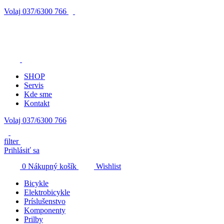
Volaj
037/6300 766
SHOP
Servis
Kde sme
Kontakt
Volaj 037/6300 766
filter
Prihlásiť sa
0
Nákupný košík
Wishlist
Bicykle
Elektrobicykle
Príslušenstvo
Komponenty
Prilby