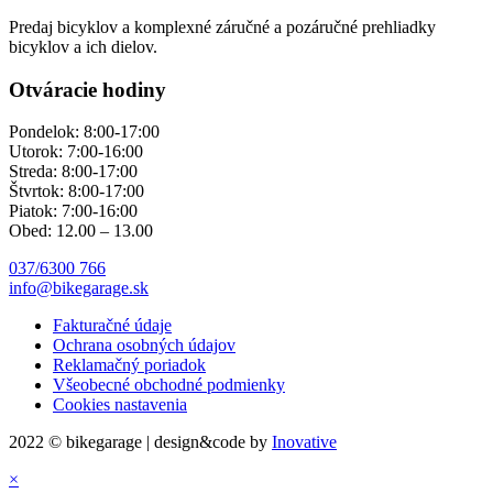
Predaj bicyklov a komplexné záručné a pozáručné prehliadky
bicyklov a ich dielov.
Otváracie hodiny
Pondelok: 8:00-17:00
Utorok: 7:00-16:00
Streda: 8:00-17:00
Štvrtok: 8:00-17:00
Piatok: 7:00-16:00
Obed: 12.00 – 13.00
037/6300 766
info@bikegarage.sk
Fakturačné údaje
Ochrana osobných údajov
Reklamačný poriadok
Všeobecné obchodné podmienky
Cookies nastavenia
2022 © bikegarage | design&code by
Inovative
×