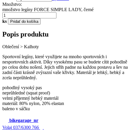
Množstvo:
množstvo legíny FORCE SIMPLE LADY, černé
ks
Pridať do košíka
Popis produktu
Oblečení > Kalhoty
Sportovní legíny, které využijete na mnoho sportovních i
nesportovních aktivit. Díky vysokému pasu se budete cítit pohodlně
po celou dobu nošení. Jejich střih padne na každou postavu a šev na
zadní části krásně zvýrazní vaše křivky. Materiál je lehký, hebký a
zcela neprůhledný.
pohodlný vysoký pas
neprůhledné (squat proof)
velmi příjemný hebký materiál
materiál: 80% nylon, 20% elastan
baleno v sáčku
bikegarage_nr
Volaj
037/6300 766