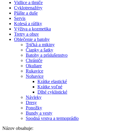
Vidlice a tlmiče
Cyklotrenažéry
Plášte a duše
Servis
Kolesá a ráfiky
Výživa a kozmetika
Tretry a obuv
Oblečenie a batohy
Tričká a mikiny
Čiapky a šatky
Batohy a príslušenstvo
Chrániče
Okuliare
Rukavice
Nohavice
Krátke elastické
Krátke voľné
Dlhé cyklistické
Návleky
Dresy
Ponožky
Bundy a vesty
Spodná vrstva a termoprádlo
Názov obsahuje: