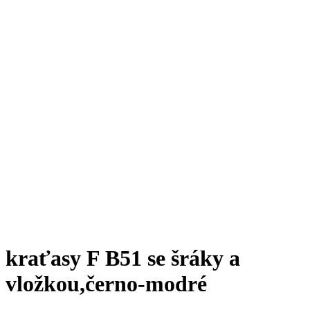
kraťasy F B51 se šráky a
vložkou,černo-modré