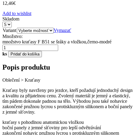
12,46
€
Add to wishlist
Skladom
Variant
Vymazať
Množstvo:
množstvo kraťasy F B51 se šráky a vložkou,černo-modré
ks
Pridať do košíka
Popis produktu
Oblečení > Kraťasy
Kraťasy byly navrženy pro jezdce, kteří požadují jednoduchý design
a kvalitu za přijatelnou cenu. Zvolený materiál je jemný a elastický,
tím pádem dokonale padnou na tělo. Výhodou jsou také nohavice
zakončené pružnou lycrou s protiskluzným silikonem a boční panely
z jemné síťoviny.
kraťasy s pohodlnou anatomickou vložkou
boční panely z jemné síťoviny pro lepší odvětrávání
zakončení nohavic pružnou lycrou s protiskluzným silikonem