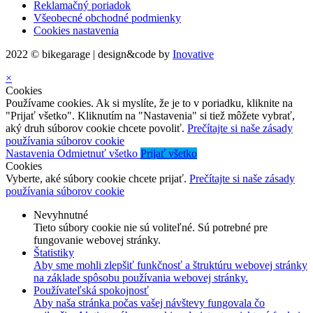
Reklamačný poriadok
Všeobecné obchodné podmienky
Cookies nastavenia
2022 © bikegarage | design&code by
Inovative
×
Cookies
Používame cookies. Ak si myslíte, že je to v poriadku, kliknite na
"Prijať všetko". Kliknutím na "Nastavenia" si tiež môžete vybrať,
aký druh súborov cookie chcete povoliť.
Prečítajte si naše zásady
používania súborov cookie
Nastavenia
Odmietnuť všetko
Prijať všetko
Cookies
Vyberte, aké súbory cookie chcete prijať.
Prečítajte si naše zásady
používania súborov cookie
Nevyhnutné
Tieto súbory cookie nie sú voliteľné. Sú potrebné pre
fungovanie webovej stránky.
Štatistiky
Aby sme mohli zlepšiť funkčnosť a štruktúru webovej stránky
na základe spôsobu používania webovej stránky.
Používateľská spokojnosť
Aby naša stránka počas vašej návštevy fungovala čo