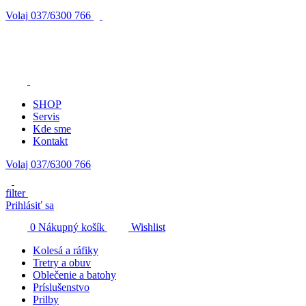
Volaj
037/6300 766
SHOP
Servis
Kde sme
Kontakt
Volaj 037/6300 766
filter
Prihlásiť sa
0
Nákupný košík
Wishlist
Kolesá a ráfiky
Tretry a obuv
Oblečenie a batohy
Príslušenstvo
Prilby