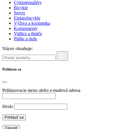
Cyklotrenažéry
Bicykle
Servis
Elektrobicykle
Výživa a kozmetika
Komponenty
Vidlice a tlmiče
Plášte a duše
Názov obsahuje:
Prihláste sa
Prihlasovacie meno alebo e-mailová adresa
Heslo
Zatvoriť