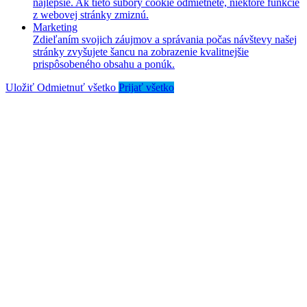
najlepšie. Ak tieto súbory cookie odmietnete, niektoré funkcie
z webovej stránky zmiznú.
Marketing
Zdieľaním svojich záujmov a správania počas návštevy našej
stránky zvyšujete šancu na zobrazenie kvalitnejšie
prispôsobeného obsahu a ponúk.
Uložiť
Odmietnuť všetko
Prijať všetko