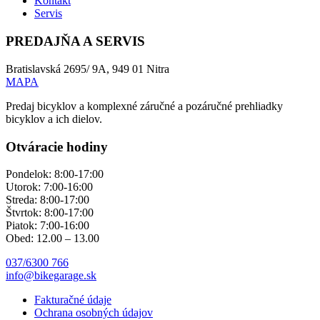
Kontakt
Servis
PREDAJŇA A SERVIS
Bratislavská 2695/ 9A, 949 01 Nitra
MAPA
Predaj bicyklov a komplexné záručné a pozáručné prehliadky
bicyklov a ich dielov.
Otváracie hodiny
Pondelok: 8:00-17:00
Utorok: 7:00-16:00
Streda: 8:00-17:00
Štvrtok: 8:00-17:00
Piatok: 7:00-16:00
Obed: 12.00 – 13.00
037/6300 766
info@bikegarage.sk
Fakturačné údaje
Ochrana osobných údajov