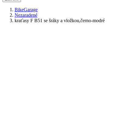
BikeGarage
Nezaradené
kraťasy F B51 se šráky a vložkou,černo-modré