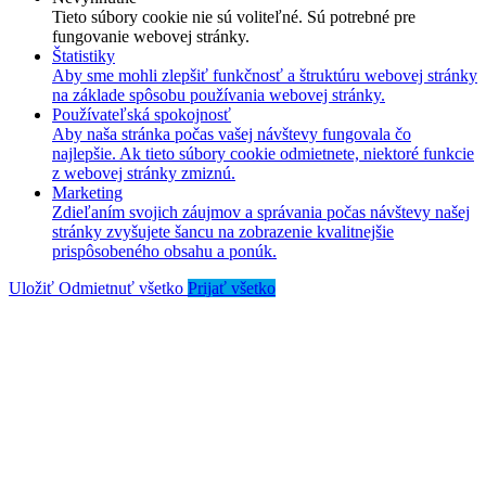
Tieto súbory cookie nie sú voliteľné. Sú potrebné pre
fungovanie webovej stránky.
Štatistiky
Aby sme mohli zlepšiť funkčnosť a štruktúru webovej stránky
na základe spôsobu používania webovej stránky.
Používateľská spokojnosť
Aby naša stránka počas vašej návštevy fungovala čo
najlepšie. Ak tieto súbory cookie odmietnete, niektoré funkcie
z webovej stránky zmiznú.
Marketing
Zdieľaním svojich záujmov a správania počas návštevy našej
stránky zvyšujete šancu na zobrazenie kvalitnejšie
prispôsobeného obsahu a ponúk.
Uložiť
Odmietnuť všetko
Prijať všetko