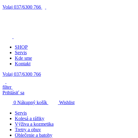
Volaj
037/6300 766
SHOP
Servis
Kde sme
Kontakt
Volaj 037/6300 766
filter
Prihlásiť sa
0
Nákupný košík
Wishlist
Servis
Kolesá a ráfiky
Výživa a kozmetika
Tretry a obuv
Oblečenie a batohy