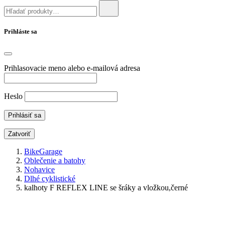
Prihláste sa
Prihlasovacie meno alebo e-mailová adresa
Heslo
Zatvoriť
BikeGarage
Oblečenie a batohy
Nohavice
Dlhé cyklistické
kalhoty F REFLEX LINE se šráky a vložkou,černé