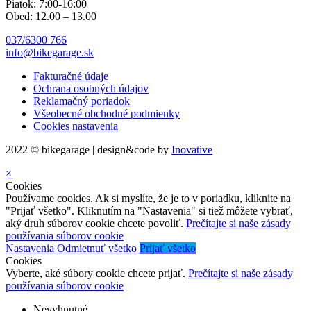
Piatok: 7:00-16:00
Obed: 12.00 – 13.00
037/6300 766
info@bikegarage.sk
Fakturačné údaje
Ochrana osobných údajov
Reklamačný poriadok
Všeobecné obchodné podmienky
Cookies nastavenia
2022 © bikegarage | design&code by
Inovative
×
Cookies
Používame cookies. Ak si myslíte, že je to v poriadku, kliknite na
"Prijať všetko". Kliknutím na "Nastavenia" si tiež môžete vybrať,
aký druh súborov cookie chcete povoliť.
Prečítajte si naše zásady
používania súborov cookie
Nastavenia
Odmietnuť všetko
Prijať všetko
Cookies
Vyberte, aké súbory cookie chcete prijať.
Prečítajte si naše zásady
používania súborov cookie
Nevyhnutné