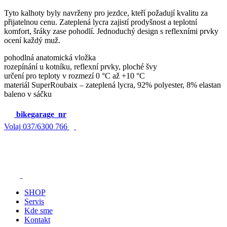
Tyto kalhoty byly navrženy pro jezdce, kteří požadují kvalitu za
přijatelnou cenu. Zateplená lycra zajistí prodyšnost a teplotní
komfort, šráky zase pohodlí. Jednoduchý design s reflexními prvky
ocení každý muž.
pohodlná anatomická vložka
rozepínání u kotníku, reflexní prvky, ploché švy
určení pro teploty v rozmezí 0 °C až +10 °C
materiál SuperRoubaix – zateplená lycra, 92% polyester, 8% elastan
baleno v sáčku
bikegarage_nr
Volaj
037/6300 766
SHOP
Servis
Kde sme
Kontakt