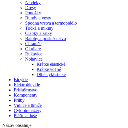
Návleky
Dresy
Ponožky
Bundy a vesty
Spodná vrstva a termoprádlo
Tričká a mikiny
Čiapky a šatky
Batohy a príslušenstvo
Chrániče
Okuliare
Rukavice
Nohavice
Krátke elastické
Krátke voľné
Dlhé cyklistické
Bicykle
Elektrobicykle
Príslušenstvo
Komponenty
Prilby
Vidlice a tlmiče
Cyklotrenažéry
Plášte a duše
Názov obsahuje: