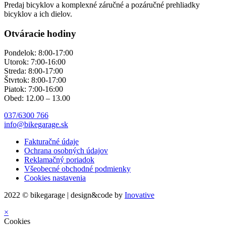
Predaj bicyklov a komplexné záručné a pozáručné prehliadky
bicyklov a ich dielov.
Otváracie hodiny
Pondelok: 8:00-17:00
Utorok: 7:00-16:00
Streda: 8:00-17:00
Štvrtok: 8:00-17:00
Piatok: 7:00-16:00
Obed: 12.00 – 13.00
037/6300 766
info@bikegarage.sk
Fakturačné údaje
Ochrana osobných údajov
Reklamačný poriadok
Všeobecné obchodné podmienky
Cookies nastavenia
2022 © bikegarage | design&code by
Inovative
×
Cookies