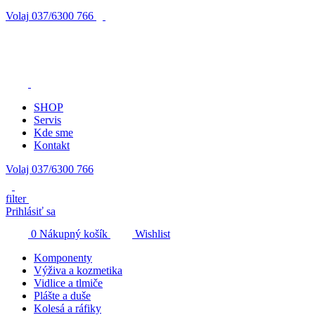
Volaj
037/6300 766
SHOP
Servis
Kde sme
Kontakt
Volaj 037/6300 766
filter
Prihlásiť sa
0
Nákupný košík
Wishlist
Komponenty
Výživa a kozmetika
Vidlice a tlmiče
Plášte a duše
Kolesá a ráfiky