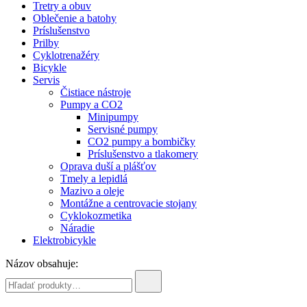
Tretry a obuv
Oblečenie a batohy
Príslušenstvo
Prilby
Cyklotrenažéry
Bicykle
Servis
Čistiace nástroje
Pumpy a CO2
Minipumpy
Servisné pumpy
CO2 pumpy a bombičky
Príslušenstvo a tlakomery
Oprava duší a plášťov
Tmely a lepidlá
Mazivo a oleje
Montážne a centrovacie stojany
Cyklokozmetika
Náradie
Elektrobicykle
Názov obsahuje: