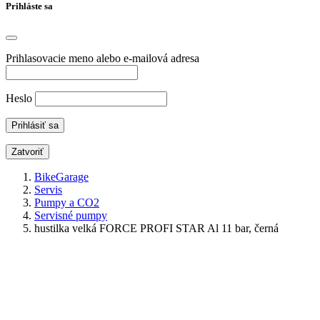
Prihláste sa
Prihlasovacie meno alebo e-mailová adresa
Heslo
Zatvoriť
BikeGarage
Servis
Pumpy a CO2
Servisné pumpy
hustilka velká FORCE PROFI STAR Al 11 bar, černá