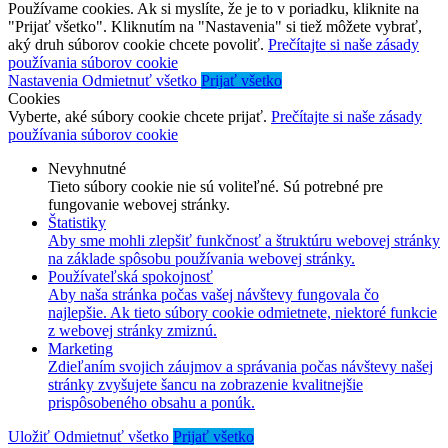
Používame cookies. Ak si myslíte, že je to v poriadku, kliknite na
"Prijať všetko". Kliknutím na "Nastavenia" si tiež môžete vybrať,
aký druh súborov cookie chcete povoliť.
Prečítajte si naše zásady
používania súborov cookie
Nastavenia
Odmietnuť všetko
Prijať všetko
Cookies
Vyberte, aké súbory cookie chcete prijať.
Prečítajte si naše zásady
používania súborov cookie
Nevyhnutné
Tieto súbory cookie nie sú voliteľné. Sú potrebné pre
fungovanie webovej stránky.
Štatistiky
Aby sme mohli zlepšiť funkčnosť a štruktúru webovej stránky
na základe spôsobu používania webovej stránky.
Používateľská spokojnosť
Aby naša stránka počas vašej návštevy fungovala čo
najlepšie. Ak tieto súbory cookie odmietnete, niektoré funkcie
z webovej stránky zmiznú.
Marketing
Zdieľaním svojich záujmov a správania počas návštevy našej
stránky zvyšujete šancu na zobrazenie kvalitnejšie
prispôsobeného obsahu a ponúk.
Uložiť
Odmietnuť všetko
Prijať všetko