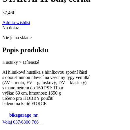
37,46
€
Add to wishlist
Na dotaz
Nie je na sklade
Popis produktu
Hustilky > Dílenské
Al hliníková hustilka s hliníkovou spodní částí
s oboustrannou hlavicí na všechny typy ventilků
(AV – moto, FV – galuskový, DV – klasický)
s manometrem do 160 PSI/ 11bar
výška: 69 cm, hmotnost: 1650 g
určeno pro HOBBY použití
baleno na kartě FORCE
bikegarage_nr
Volaj
037/6300 766