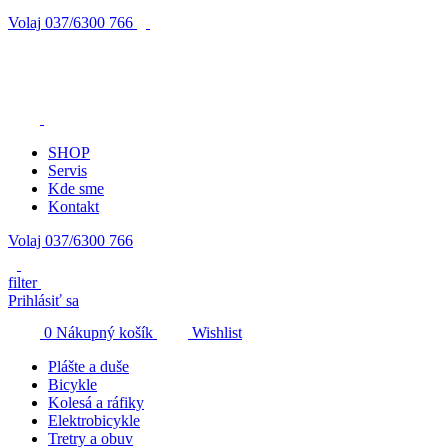
Volaj
037/6300 766
SHOP
Servis
Kde sme
Kontakt
Volaj 037/6300 766
filter
Prihlásiť sa
0
Nákupný košík
Wishlist
Plášte a duše
Bicykle
Kolesá a ráfiky
Elektrobicykle
Tretry a obuv