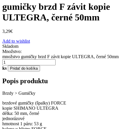
gumičky brzd F závit kopie
ULTEGRA, černé 50mm
3,29
€
Add to wishlist
Skladom
Množstvo:
množstvo gumičky brzd F závit kopie ULTEGRA, černé 50mm
ks
Pridať do košíka
Popis produktu
Brzdy > Gumičky
brzdové gumičky (špalky) FORCE
kopie SHIMANO ULTEGRA
délka: 50 mm, černé
jednorázové
hmotnost 1 páru: 53 g
baleno v blistru FORCE