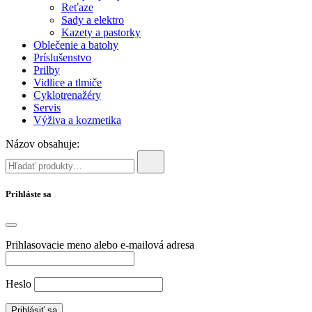
Reťaze
Sady a elektro
Kazety a pastorky
Oblečenie a batohy
Príslušenstvo
Prilby
Vidlice a tlmiče
Cyklotrenažéry
Servis
Výživa a kozmetika
Názov obsahuje:
Prihláste sa
Prihlasovacie meno alebo e-mailová adresa
Heslo