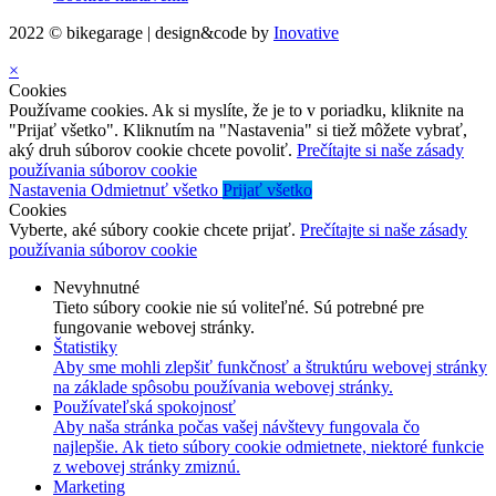
2022 © bikegarage | design&code by
Inovative
×
Cookies
Používame cookies. Ak si myslíte, že je to v poriadku, kliknite na
"Prijať všetko". Kliknutím na "Nastavenia" si tiež môžete vybrať,
aký druh súborov cookie chcete povoliť.
Prečítajte si naše zásady
používania súborov cookie
Nastavenia
Odmietnuť všetko
Prijať všetko
Cookies
Vyberte, aké súbory cookie chcete prijať.
Prečítajte si naše zásady
používania súborov cookie
Nevyhnutné
Tieto súbory cookie nie sú voliteľné. Sú potrebné pre
fungovanie webovej stránky.
Štatistiky
Aby sme mohli zlepšiť funkčnosť a štruktúru webovej stránky
na základe spôsobu používania webovej stránky.
Používateľská spokojnosť
Aby naša stránka počas vašej návštevy fungovala čo
najlepšie. Ak tieto súbory cookie odmietnete, niektoré funkcie
z webovej stránky zmiznú.
Marketing