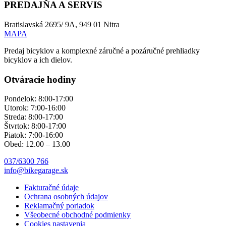
PREDAJŇA A SERVIS
Bratislavská 2695/ 9A, 949 01 Nitra
MAPA
Predaj bicyklov a komplexné záručné a pozáručné prehliadky
bicyklov a ich dielov.
Otváracie hodiny
Pondelok: 8:00-17:00
Utorok: 7:00-16:00
Streda: 8:00-17:00
Štvrtok: 8:00-17:00
Piatok: 7:00-16:00
Obed: 12.00 – 13.00
037/6300 766
info@bikegarage.sk
Fakturačné údaje
Ochrana osobných údajov
Reklamačný poriadok
Všeobecné obchodné podmienky
Cookies nastavenia