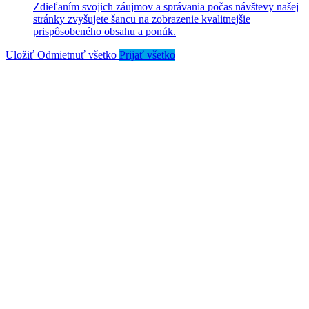
Zdieľaním svojich záujmov a správania počas návštevy našej
stránky zvyšujete šancu na zobrazenie kvalitnejšie
prispôsobeného obsahu a ponúk.
Uložiť
Odmietnuť všetko
Prijať všetko