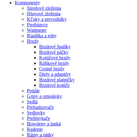
Komponenty
Stredové zloženia
Hlavové zloženia
Kľuky a prevodníky
Predstavce
Wattmetre
Riadítka a rohy
Brzdy
Brzdové špalíky
Brzdové páčky
Kotúčové brzdy
Ráfikové brzdy
Cestné brzdy
Diely a adaptéry
Brzdové platničky
Brzdové kotúče
Pedále
Gripy a omotávky
Sedlá
Prehadzovače
Sedlovky
Prešmykače
Bowdeny a lanká
Radenie
Rámy a pätky