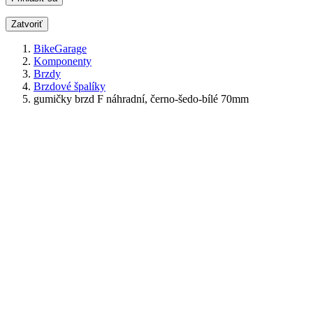
Zatvoriť
BikeGarage
Komponenty
Brzdy
Brzdové špalíky
gumičky brzd F náhradní, černo-šedo-bílé 70mm