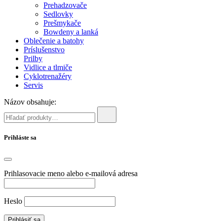
Prehadzovače
Sedlovky
Prešmykače
Bowdeny a lanká
Oblečenie a batohy
Príslušenstvo
Prilby
Vidlice a tlmiče
Cyklotrenažéry
Servis
Názov obsahuje:
Prihláste sa
Prihlasovacie meno alebo e-mailová adresa
Heslo