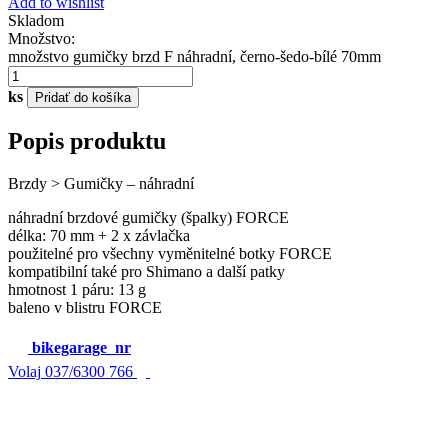
Add to wishlist
Skladom
Množstvo:
množstvo gumičky brzd F náhradní, černo-šedo-bílé 70mm
ks
Pridať do košíka
Popis produktu
Brzdy > Gumičky – náhradní
náhradní brzdové gumičky (špalky) FORCE
délka: 70 mm + 2 x závlačka
použitelné pro všechny vyměnitelné botky FORCE
kompatibilní také pro Shimano a další patky
hmotnost 1 páru: 13 g
baleno v blistru FORCE
bikegarage_nr
Volaj
037/6300 766