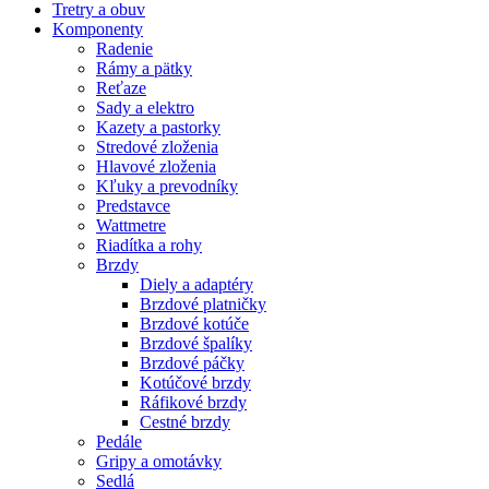
Tretry a obuv
Komponenty
Radenie
Rámy a pätky
Reťaze
Sady a elektro
Kazety a pastorky
Stredové zloženia
Hlavové zloženia
Kľuky a prevodníky
Predstavce
Wattmetre
Riadítka a rohy
Brzdy
Diely a adaptéry
Brzdové platničky
Brzdové kotúče
Brzdové špalíky
Brzdové páčky
Kotúčové brzdy
Ráfikové brzdy
Cestné brzdy
Pedále
Gripy a omotávky
Sedlá