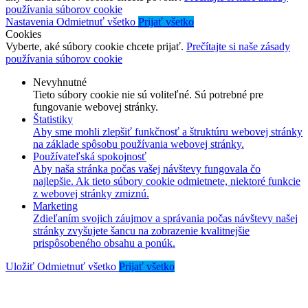
používania súborov cookie
Nastavenia
Odmietnuť všetko
Prijať všetko
Cookies
Vyberte, aké súbory cookie chcete prijať.
Prečítajte si naše zásady
používania súborov cookie
Nevyhnutné
Tieto súbory cookie nie sú voliteľné. Sú potrebné pre
fungovanie webovej stránky.
Štatistiky
Aby sme mohli zlepšiť funkčnosť a štruktúru webovej stránky
na základe spôsobu používania webovej stránky.
Používateľská spokojnosť
Aby naša stránka počas vašej návštevy fungovala čo
najlepšie. Ak tieto súbory cookie odmietnete, niektoré funkcie
z webovej stránky zmiznú.
Marketing
Zdieľaním svojich záujmov a správania počas návštevy našej
stránky zvyšujete šancu na zobrazenie kvalitnejšie
prispôsobeného obsahu a ponúk.
Uložiť
Odmietnuť všetko
Prijať všetko