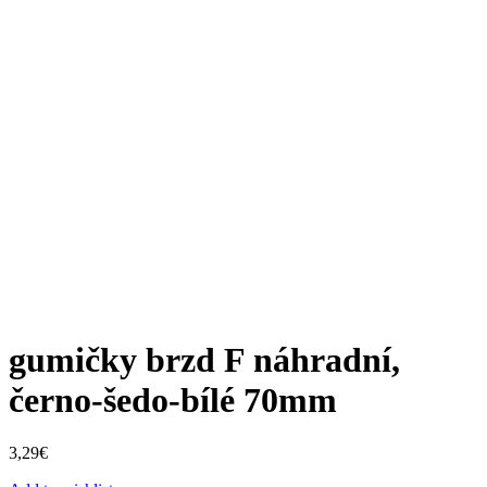
gumičky brzd F náhradní,
černo-šedo-bílé 70mm
3,29
€