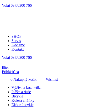
Volaj
037/6300 766
SHOP
Servis
Kde sme
Kontakt
Volaj 037/6300 766
filter
Prihlásiť sa
0
Nákupný košík
Wishlist
Výživa a kozmetika
Plášte a duše
Bicykle
Kolesá a ráfiky
Elektrobicykle