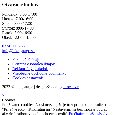
Otváracie hodiny
Pondelok: 8:00-17:00
Utorok: 7:00-16:00
Streda: 8:00-17:00
Štvrtok: 8:00-17:00
Piatok: 7:00-16:00
Obed: 12.00 – 13.00
037/6300 766
info@bikegarage.sk
Fakturačné údaje
Ochrana osobných údajov
Reklamačný poriadok
Všeobecné obchodné podmienky
Cookies nastavenia
2022 © bikegarage | design&code by
Inovative
×
Cookies
Používame cookies. Ak si myslíte, že je to v poriadku, kliknite na
"Prijať všetko". Kliknutím na "Nastavenia" si tiež môžete vybrať,
aký druh súborov cookie chcete povoliť.
Prečítajte si naše zásady