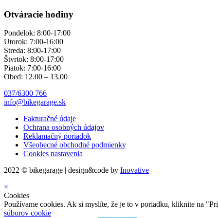
Otváracie hodiny
Pondelok: 8:00-17:00
Utorok: 7:00-16:00
Streda: 8:00-17:00
Štvrtok: 8:00-17:00
Piatok: 7:00-16:00
Obed: 12.00 – 13.00
037/6300 766
info@bikegarage.sk
Fakturačné údaje
Ochrana osobných údajov
Reklamačný poriadok
Všeobecné obchodné podmienky
Cookies nastavenia
2022 © bikegarage | design&code by
Inovative
×
Cookies
Používame cookies. Ak si myslíte, že je to v poriadku, kliknite na "P
súborov cookie