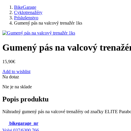
BikeGarage
Cyklotrenažéry
Príslušenstvo
Gumený pás na valcový trenažér 1ks
Gumený pás na valcový trenažé
15,90
€
Add to wishlist
Na dotaz
Nie je na sklade
Popis produktu
Náhradný gumený pás na valcové trenažéry od značky ELITE Parab
bikegarage_nr
Volaj
037/6300 766