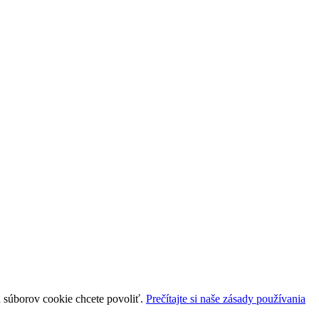
uh súborov cookie chcete povoliť.
Prečítajte si naše zásady používania