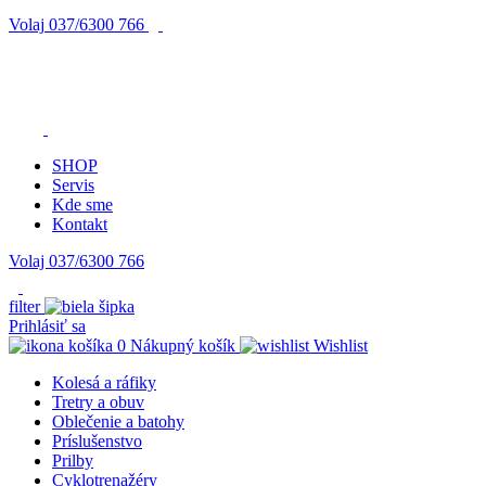
Volaj
037/6300 766
SHOP
Servis
Kde sme
Kontakt
Volaj 037/6300 766
filter
Prihlásiť sa
0
Nákupný košík
Wishlist
Kolesá a ráfiky
Tretry a obuv
Oblečenie a batohy
Príslušenstvo
Prilby
Cyklotrenažéry