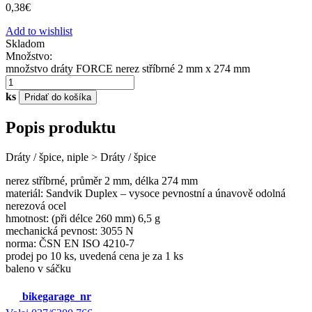
0,38
€
Add to wishlist
Skladom
Množstvo:
množstvo dráty FORCE nerez stříbrné 2 mm x 274 mm
ks
Pridať do košíka
Popis produktu
Dráty / špice, niple > Dráty / špice
nerez stříbrné, průměr 2 mm, délka 274 mm
materiál: Sandvik Duplex – vysoce pevnostní a únavově odolná
nerezová ocel
hmotnost: (při délce 260 mm) 6,5 g
mechanická pevnost: 3055 N
norma: ČSN EN ISO 4210-7
prodej po 10 ks, uvedená cena je za 1 ks
baleno v sáčku
bikegarage_nr