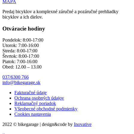
MAPA
Predaj bicyklov a komplexné záručné a pozáručné prehliadky
bicyklov a ich dielov.
Otváracie hodiny
Pondelok: 8:00-17:00
Utorok: 7:00-16:00
Streda: 8:00-17:00
Štvrtok: 8:00-17:00
Piatok: 7:00-16:00
Obed: 12.00 – 13.00
037/6300 766
info@bikegarage.sk
Fakturačné údaje
Ochrana osobných údajov
Reklamačný poriadok
Všeobecné obchodné podmienky
Cookies nastavenia
2022 © bikegarage | design&code by
Inovative