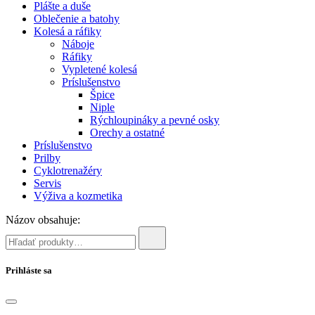
Plášte a duše
Oblečenie a batohy
Kolesá a ráfiky
Náboje
Ráfiky
Vypletené kolesá
Príslušenstvo
Špice
Niple
Rýchloupináky a pevné osky
Orechy a ostatné
Príslušenstvo
Prilby
Cyklotrenažéry
Servis
Výživa a kozmetika
Názov obsahuje:
Prihláste sa