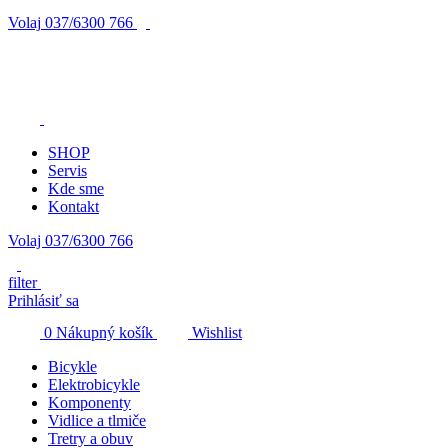
Volaj
037/6300 766
SHOP
Servis
Kde sme
Kontakt
Volaj 037/6300 766
filter
Prihlásiť sa
0
Nákupný košík
Wishlist
Bicykle
Elektrobicykle
Komponenty
Vidlice a tlmiče
Tretry a obuv