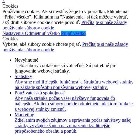
×
Cookies
Používame cookies. Ak si myslíte, že je to v poriadku, kliknite na
"Prijať všetko". Kliknutím na "Nastavenia" si tiež môžete vybrať,
aký druh súborov cookie chcete povoliť.
Prečítajte si naše zásady
používania súborov cookie
Nastavenia
Odmietnuť všetko
Prijať všetko
Cookies
Vyberte, aké súbory cookie chcete prijať.
Prečítajte si naše zásady
používania súborov cookie
Nevyhnutné
Tieto súbory cookie nie sú voliteľné. Sú potrebné pre
fungovanie webovej stránky.
Štatistiky
Aby sme mohli zlepšiť funkčnosť a štruktúru webovej stránky
na základe spôsobu používania webovej stránky.
Používateľská spokojnosť
Aby naša stránka počas vašej návštevy fungovala čo
najlepšie. Ak tieto súbory cookie odmietnete, niektoré funkcie
z webovej stránky zmiznú.
Marketing
Zdieľaním svojich záujmov a správania počas návštevy našej
stránky zvyšujete šancu na zobrazenie kvalitnejšie
prispôsobeného obsahu a ponúk.