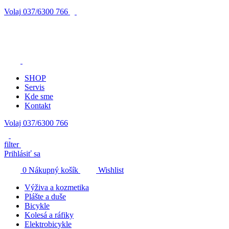
Volaj
037/6300 766
SHOP
Servis
Kde sme
Kontakt
Volaj 037/6300 766
filter
Prihlásiť sa
0
Nákupný košík
Wishlist
Výživa a kozmetika
Plášte a duše
Bicykle
Kolesá a ráfiky
Elektrobicykle