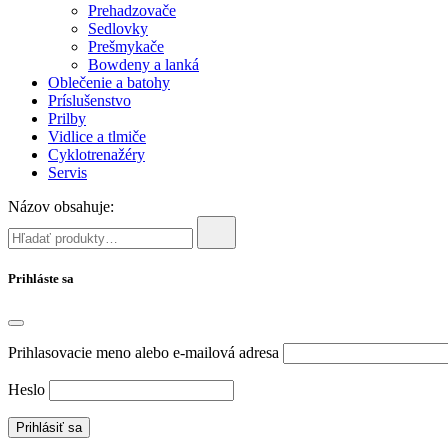
Prehadzovače
Sedlovky
Prešmykače
Bowdeny a lanká
Oblečenie a batohy
Príslušenstvo
Prilby
Vidlice a tlmiče
Cyklotrenažéry
Servis
Názov obsahuje:
Prihláste sa
Prihlasovacie meno alebo e-mailová adresa
Heslo