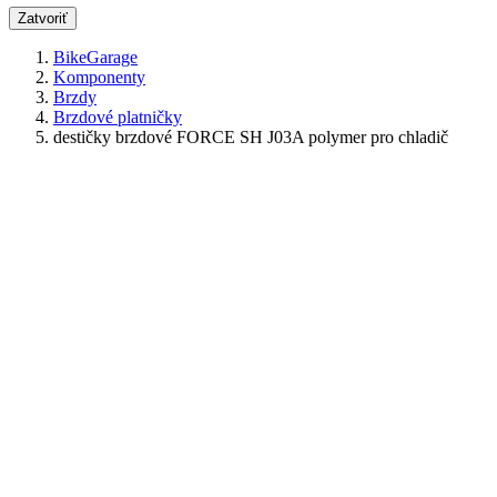
Zatvoriť
BikeGarage
Komponenty
Brzdy
Brzdové platničky
destičky brzdové FORCE SH J03A polymer pro chladič