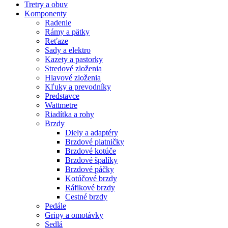
Tretry a obuv
Komponenty
Radenie
Rámy a pätky
Reťaze
Sady a elektro
Kazety a pastorky
Stredové zloženia
Hlavové zloženia
Kľuky a prevodníky
Predstavce
Wattmetre
Riadítka a rohy
Brzdy
Diely a adaptéry
Brzdové platničky
Brzdové kotúče
Brzdové špalíky
Brzdové páčky
Kotúčové brzdy
Ráfikové brzdy
Cestné brzdy
Pedále
Gripy a omotávky
Sedlá