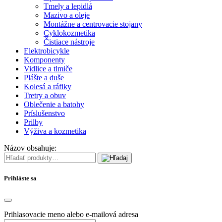
Tmely a lepidlá
Mazivo a oleje
Montážne a centrovacie stojany
Cyklokozmetika
Čistiace nástroje
Elektrobicykle
Komponenty
Vidlice a tlmiče
Plášte a duše
Kolesá a ráfiky
Tretry a obuv
Oblečenie a batohy
Príslušenstvo
Prilby
Výživa a kozmetika
Názov obsahuje:
Prihláste sa
Prihlasovacie meno alebo e-mailová adresa