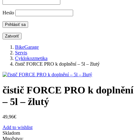
Heslo
Zatvoriť
BikeGarage
Servis
Cyklokozmetika
čistič FORCE PRO k doplnění – 5l – žlutý
čistič FORCE PRO k doplnění
– 5l – žlutý
49,96
€
Add to wishlist
Skladom
Množstvo: