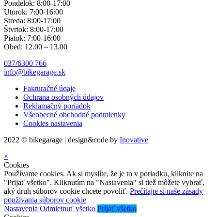
Pondelok: 8:00-17:00
Utorok: 7:00-16:00
Streda: 8:00-17:00
Štvrtok: 8:00-17:00
Piatok: 7:00-16:00
Obed: 12.00 – 13.00
037/6300 766
info@bikegarage.sk
Fakturačné údaje
Ochrana osobných údajov
Reklamačný poriadok
Všeobecné obchodné podmienky
Cookies nastavenia
2022 © bikegarage | design&code by
Inovative
×
Cookies
Používame cookies. Ak si myslíte, že je to v poriadku, kliknite na
"Prijať všetko". Kliknutím na "Nastavenia" si tiež môžete vybrať,
aký druh súborov cookie chcete povoliť.
Prečítajte si naše zásady
používania súborov cookie
Nastavenia
Odmietnuť všetko
Prijať všetko