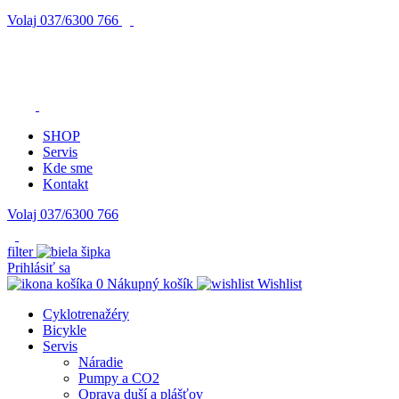
Volaj
037/6300 766
SHOP
Servis
Kde sme
Kontakt
Volaj 037/6300 766
filter
Prihlásiť sa
0
Nákupný košík
Wishlist
Cyklotrenažéry
Bicykle
Servis
Náradie
Pumpy a CO2
Oprava duší a plášťov