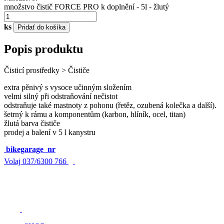
množstvo čistič FORCE PRO k doplnění - 5l - žlutý
ks
Pridať do košíka
Popis produktu
Čisticí prostředky > Čističe
extra pěnivý s vysoce učinným složením
velmi silný při odstraňování nečistot
odstraňuje také mastnoty z pohonu (řetěz, ozubená kolečka a další).
šetrný k rámu a komponentům (karbon, hlíník, ocel, titan)
žlutá barva čističe
prodej a balení v 5 l kanystru
bikegarage_nr
Volaj
037/6300 766