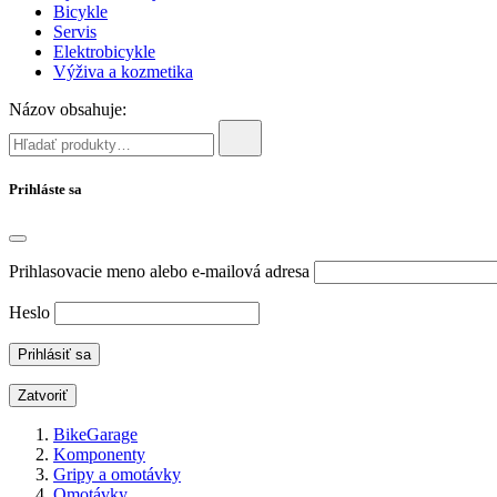
Bicykle
Servis
Elektrobicykle
Výživa a kozmetika
Názov obsahuje:
Prihláste sa
Prihlasovacie meno alebo e-mailová adresa
Heslo
Zatvoriť
BikeGarage
Komponenty
Gripy a omotávky
Omotávky