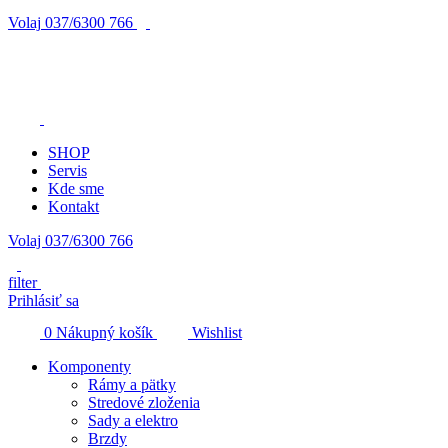
Volaj
037/6300 766
SHOP
Servis
Kde sme
Kontakt
Volaj 037/6300 766
filter
Prihlásiť sa
0
Nákupný košík
Wishlist
Komponenty
Rámy a pätky
Stredové zloženia
Sady a elektro
Brzdy