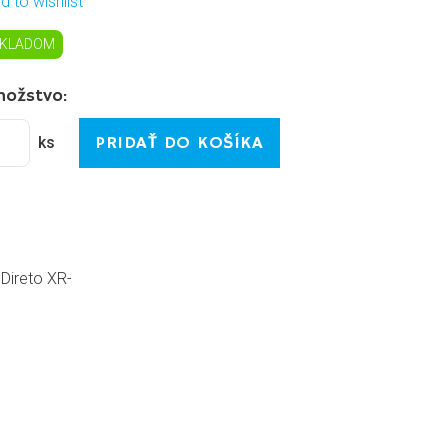
d to wishlist
KLADOM
nožstvo:
PRIDAŤ DO KOŠÍKA
ks
u
Direto XR-