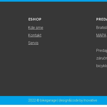
ESHOP
PRED
Kde sme
Bratis
Kontakt
MAPA
Servis
Predaj
záručn
bicykl
2022 © bikegarage | design&code by
Inovative