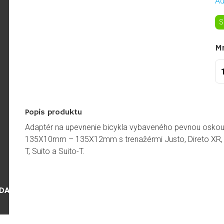
Ad
S
M
Popis produktu
Adaptér na upevnenie bicykla vybaveného pevnou osko
135X10mm – 135X12mm s trenažérmi Justo, Direto XR, 
T, Suito a Suito-T.