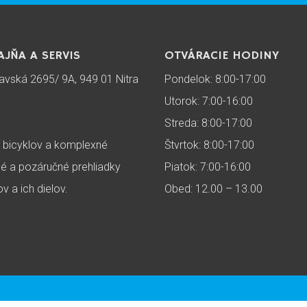
AJŇA A SERVIS
OTVÁRACIE HODINY
lavská 2695/ 9A, 949 01 Nitra
Pondelok: 8:00-17:00
Utorok: 7:00-16:00
Streda: 8:00-17:00
 bicyklov a komplexné
Štvrtok: 8:00-17:00
é a pozáručné prehliadky
Piatok: 7:00-16:00
ov a ich dielov.
Obed: 12.00 – 13.00