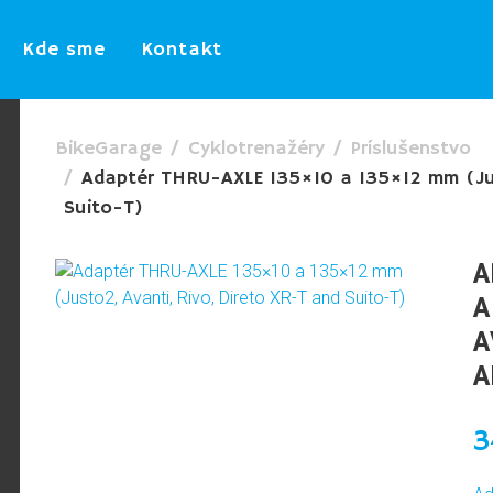
Kde sme
Kontakt
BikeGarage
Cyklotrenažéry
Príslušenstvo
Adaptér THRU-AXLE 135×10 a 135×12 mm (Jus
Suito-T)
A
A
A
A
3