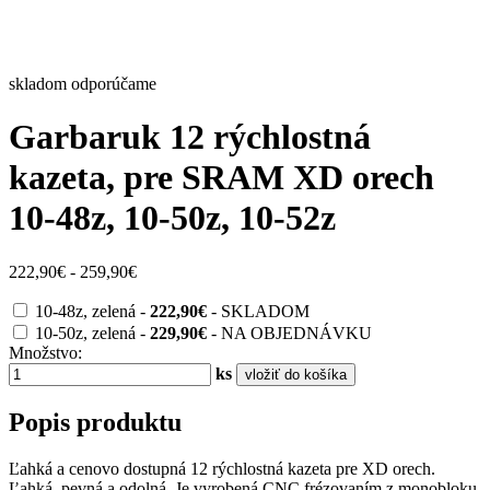
skladom
odporúčame
Garbaruk 12 rýchlostná
kazeta, pre SRAM XD orech
10-48z, 10-50z, 10-52z
222,90€ - 259,90€
10-48z, zelená -
222,90€
-
SKLADOM
10-50z, zelená -
229,90€
-
NA OBJEDNÁVKU
Množstvo:
ks
vložiť do košíka
Popis produktu
Ľahká a cenovo dostupná 12 rýchlostná kazeta pre XD orech.
Ľahká, pevná a odolná. Je vyrobená CNC frézovaním z monobloku