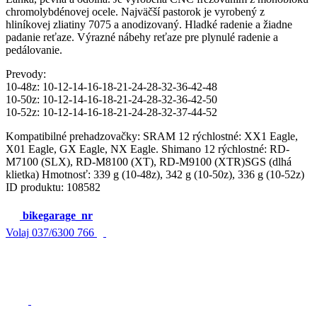
chromolybdénovej ocele. Najväčší pastorok je vyrobený z
hliníkovej zliatiny 7075 a anodizovaný. Hladké radenie a žiadne
padanie reťaze. Výrazné nábehy reťaze pre plynulé radenie a
pedálovanie.
Prevody:
10-48z: 10-12-14-16-18-21-24-28-32-36-42-48
10-50z: 10-12-14-16-18-21-24-28-32-36-42-50
10-52z: 10-12-14-16-18-21-24-28-32-37-44-52
Kompatibilné prehadzovačky: SRAM 12 rýchlostné: XX1 Eagle,
X01 Eagle, GX Eagle, NX Eagle. Shimano 12 rýchlostné: RD-
M7100 (SLX), RD-M8100 (XT), RD-M9100 (XTR)SGS (dlhá
klietka) Hmotnosť: 339 g (10-48z), 342 g (10-50z), 336 g (10-52z)
ID produktu: 108582
bikegarage_nr
Volaj
037/6300 766