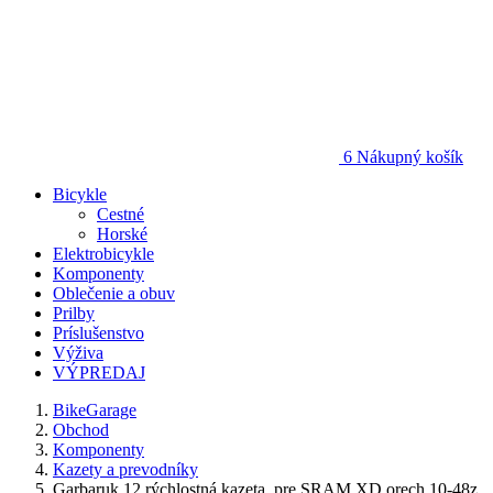
6
Nákupný košík
Bicykle
Cestné
Horské
Elektrobicykle
Komponenty
Oblečenie a obuv
Prilby
Príslušenstvo
Výživa
VÝPREDAJ
BikeGarage
Obchod
Komponenty
Kazety a prevodníky
Garbaruk 12 rýchlostná kazeta, pre SRAM XD orech 10-48z,