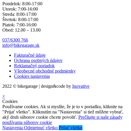
Pondelok: 8:00-17:00
Utorok: 7:00-16:00
Streda: 8:00-17:00
Štvrtok: 8:00-17:00
Piatok: 7:00-16:00
Obed: 12.00 – 13.00
037/6300 766
info@bikegarage.sk
Fakturačné údaje
Ochrana osobných údajov
Reklamačný poriadok
Všeobecné obchodné podmienky
Cookies nastavenia
2022 © bikegarage | design&code by
Inovative
×
Cookies
Používame cookies. Ak si myslíte, že je to v poriadku, kliknite na
"Prijať všetko". Kliknutím na "Nastavenia" si tiež môžete vybrať,
aký druh súborov cookie chcete povoliť.
Prečítajte si naše zásady
používania súborov cookie
Nastavenia
Odmietnuť všetko
Prijať všetko