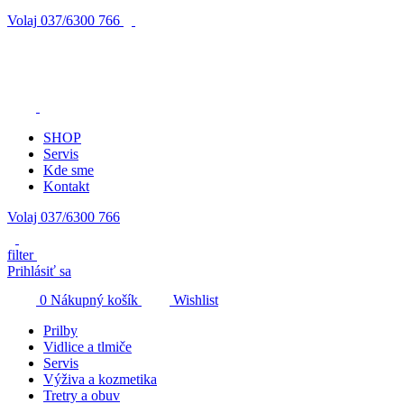
Volaj
037/6300 766
SHOP
Servis
Kde sme
Kontakt
Volaj 037/6300 766
filter
Prihlásiť sa
0
Nákupný košík
Wishlist
Prilby
Vidlice a tlmiče
Servis
Výživa a kozmetika
Tretry a obuv