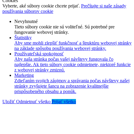
Cookies
Vyberte, aké súbory cookie chcete prijať.
Prečítajte si naše zásady
používania súborov cookie
Nevyhnutné
Tieto súbory cookie nie sú voliteľné. Sú potrebné pre
fungovanie webovej stránky.
Štatistiky
Aby sme mohli zlepšiť funkčnosť a štruktúru webovej stránky
na základe spôsobu používania webovej stránky.
Používateľská spokojnosť
Aby naša stránka počas vašej návštevy fungovala čo
najlepšie. Ak tieto súbory cookie odmietnete, niektoré funkcie
z webovej stránky zmiznú.
Marketing
Zdieľaním svojich záujmov a správania počas návštevy našej
stránky zvyšujete šancu na zobrazenie kvalitnejšie
prispôsobeného obsahu a ponúk.
Uložiť
Odmietnuť všetko
Prijať všetko