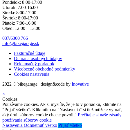
Pondelok: 8:00-17:00
Utorok: 7:00-16:00
Streda: 8:00-17:00
Štvrtok: 8:00-17:00
Piatok: 7:00-16:00
Obed: 12.00 – 13.00
037/6300 766
info@bikegarage.sk
Fakturačné údaje
Ochrana osobných údajov
Reklamačný poriadok
Všeobecné obchodné podmienky
Cookies nastavenia
2022 © bikegarage | design&code by
Inovative
×
Cookies
Používame cookies. Ak si myslíte, že je to v poriadku, kliknite na
"Prijať všetko". Kliknutím na "Nastavenia" si tiež môžete vybrať,
aký druh súborov cookie chcete povoliť.
Prečítajte si naše zásady
používania súborov cookie
Nastavenia
Odmietnuť všetko
Prijať všetko