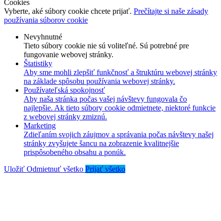
Cookies
Vyberte, aké súbory cookie chcete prijať.
Prečítajte si naše zásady
používania súborov cookie
Nevyhnutné
Tieto súbory cookie nie sú voliteľné. Sú potrebné pre
fungovanie webovej stránky.
Štatistiky
Aby sme mohli zlepšiť funkčnosť a štruktúru webovej stránky
na základe spôsobu používania webovej stránky.
Používateľská spokojnosť
Aby naša stránka počas vašej návštevy fungovala čo
najlepšie. Ak tieto súbory cookie odmietnete, niektoré funkcie
z webovej stránky zmiznú.
Marketing
Zdieľaním svojich záujmov a správania počas návštevy našej
stránky zvyšujete šancu na zobrazenie kvalitnejšie
prispôsobeného obsahu a ponúk.
Uložiť
Odmietnuť všetko
Prijať všetko