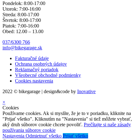
Pondelok: 8:00-17:00
Utorok: 7:00-16:00
Streda: 8:00-17:00
Štvrtok: 8:00-17:00
Piatok: 7:00-16:00
Obed: 12.00 – 13.00
037/6300 766
info@bikegarage.sk
Fakturačné údaje
Ochrana osobných údajov
Reklamačný poriadok
Všeobecné obchodné podmienky
Cookies nastavenia
2022 © bikegarage | design&code by
Inovative
×
Cookies
Používame cookies. Ak si myslíte, že je to v poriadku, kliknite na
"Prijať všetko". Kliknutím na "Nastavenia" si tiež môžete vybrať,
aký druh súborov cookie chcete povoliť.
Prečítajte si naše zásady
používania súborov cookie
Nastavenia
Odmietnuť všetko
Prijať všetko