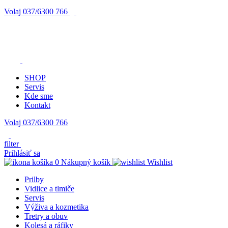
Volaj
037/6300 766
SHOP
Servis
Kde sme
Kontakt
Volaj 037/6300 766
filter
Prihlásiť sa
0
Nákupný košík
Wishlist
Prilby
Vidlice a tlmiče
Servis
Výživa a kozmetika
Tretry a obuv
Kolesá a ráfiky