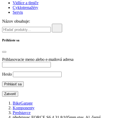
Vidlice a tlmiče
Cyklotrenažéry
Servis
Názov obsahuje:
Prihláste sa
Prihlasovacie meno alebo e-mailová adresa
Heslo
Zatvoriť
BikeGarage
Komponenty
Predstavce
představec FORCE S6.4 31,8/105mm stav. Al, černý