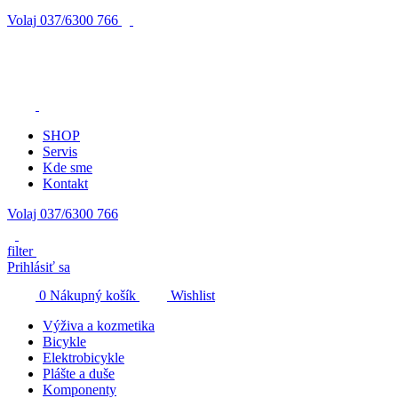
Volaj
037/6300 766
SHOP
Servis
Kde sme
Kontakt
Volaj 037/6300 766
filter
Prihlásiť sa
0
Nákupný košík
Wishlist
Výživa a kozmetika
Bicykle
Elektrobicykle
Plášte a duše
Komponenty