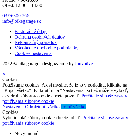
Obed: 12.00 – 13.00
037/6300 766
info@bikegarage.sk
Fakturačné údaje
Ochrana osobných údajov
Reklamačný poriadok
Všeobecné obchodné podmienky
Cookies nastavenia
2022 © bikegarage | design&code by
Inovative
×
Cookies
Používame cookies. Ak si myslíte, že je to v poriadku, kliknite na
"Prijať všetko". Kliknutím na "Nastavenia" si tiež môžete vybrať,
aký druh súborov cookie chcete povoliť.
Prečítajte si naše zásady
používania súborov cookie
Nastavenia
Odmietnuť všetko
Prijať všetko
Cookies
Vyberte, aké súbory cookie chcete prijať.
Prečítajte si naše zásady
používania súborov cookie
Nevyhnutné