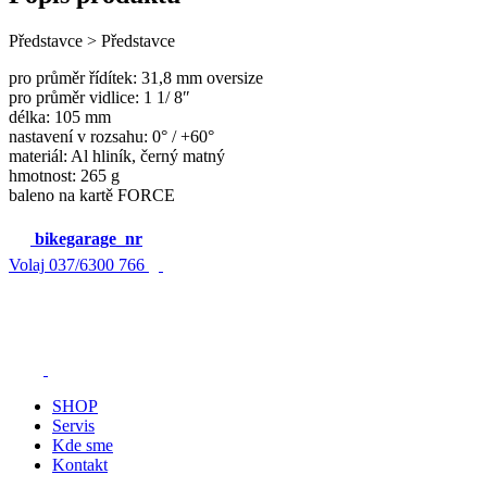
Představce > Představce
pro průměr řídítek: 31,8 mm oversize
pro průměr vidlice: 1 1/ 8″
délka: 105 mm
nastavení v rozsahu: 0° / +60°
materiál: Al hliník, černý matný
hmotnost: 265 g
baleno na kartě FORCE
bikegarage_nr
Volaj
037/6300 766
SHOP
Servis
Kde sme
Kontakt