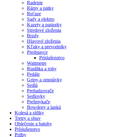
Radenie
Rámy a pätky
Reťaze
Sady a elektro
Kazety a pastorky
Stredové zloženia
Brzdy
Hlavové zloženia
Kľuky a prevodníky
Predstavce
Príslušenstvo
Wattmetre
Riadítka a rohy
Pedále
Gripy a omotávky
Sedlá
Prehadzovače
Sedlovky
Prešmykače
Bowdeny a lanká
Kolesá a ráfiky
Tretry a obuv
Oblečenie a batohy
Príslušenstvo
Prilby