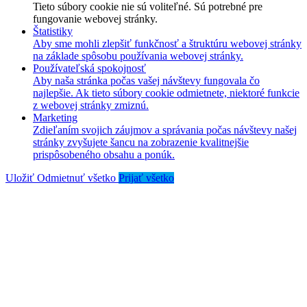
Tieto súbory cookie nie sú voliteľné. Sú potrebné pre
fungovanie webovej stránky.
Štatistiky
Aby sme mohli zlepšiť funkčnosť a štruktúru webovej stránky
na základe spôsobu používania webovej stránky.
Používateľská spokojnosť
Aby naša stránka počas vašej návštevy fungovala čo
najlepšie. Ak tieto súbory cookie odmietnete, niektoré funkcie
z webovej stránky zmiznú.
Marketing
Zdieľaním svojich záujmov a správania počas návštevy našej
stránky zvyšujete šancu na zobrazenie kvalitnejšie
prispôsobeného obsahu a ponúk.
Uložiť
Odmietnuť všetko
Prijať všetko