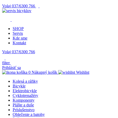
Volaj
037/6300 766
SHOP
Servis
Kde sme
Kontakt
Volaj 037/6300 766
filter
Prihlásiť sa
0
Nákupný košík
Wishlist
Kolesá a ráfiky
Bicykle
Elektrobicykle
Cyklotrenažéry
Komponenty
Plášte a duše
Príslušenstvo
Oblečenie a batohy