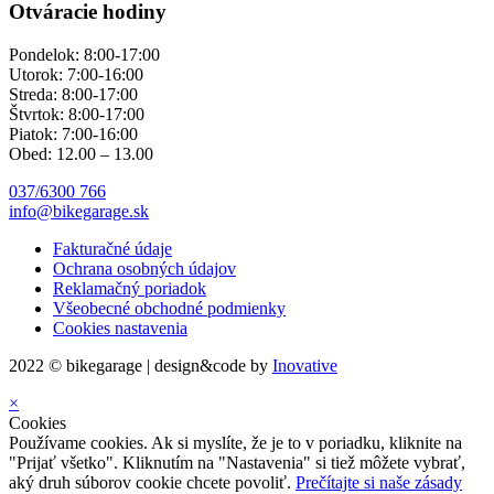
Otváracie hodiny
Pondelok: 8:00-17:00
Utorok: 7:00-16:00
Streda: 8:00-17:00
Štvrtok: 8:00-17:00
Piatok: 7:00-16:00
Obed: 12.00 – 13.00
037/6300 766
info@bikegarage.sk
Fakturačné údaje
Ochrana osobných údajov
Reklamačný poriadok
Všeobecné obchodné podmienky
Cookies nastavenia
2022 © bikegarage | design&code by
Inovative
×
Cookies
Používame cookies. Ak si myslíte, že je to v poriadku, kliknite na
"Prijať všetko". Kliknutím na "Nastavenia" si tiež môžete vybrať,
aký druh súborov cookie chcete povoliť.
Prečítajte si naše zásady