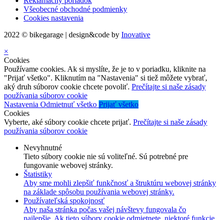
Reklamačný poriadok
Všeobecné obchodné podmienky
Cookies nastavenia
2022 © bikegarage | design&code by
Inovative
×
Cookies
Používame cookies. Ak si myslíte, že je to v poriadku, kliknite na
"Prijať všetko". Kliknutím na "Nastavenia" si tiež môžete vybrať,
aký druh súborov cookie chcete povoliť.
Prečítajte si naše zásady
používania súborov cookie
Nastavenia
Odmietnuť všetko
Prijať všetko
Cookies
Vyberte, aké súbory cookie chcete prijať.
Prečítajte si naše zásady
používania súborov cookie
Nevyhnutné
Tieto súbory cookie nie sú voliteľné. Sú potrebné pre
fungovanie webovej stránky.
Štatistiky
Aby sme mohli zlepšiť funkčnosť a štruktúru webovej stránky
na základe spôsobu používania webovej stránky.
Používateľská spokojnosť
Aby naša stránka počas vašej návštevy fungovala čo
najlepšie. Ak tieto súbory cookie odmietnete, niektoré funkcie