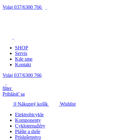
Volaj
037/6300 766
SHOP
Servis
Kde sme
Kontakt
Volaj 037/6300 766
filter
Prihlásiť sa
0
Nákupný košík
Wishlist
Elektrobicykle
Komponenty
Cyklotrenažéry
Plášte a duše
Príslušenstvo