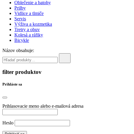
Oblečenie a batohy
Prilby
Vidlice a tlmiče
Servis
Výživa a kozmetika
Tretry a obuv
Kolesá a ráfiky
Bicykle
Názov obsahuje:
filter produktov
Prihláste sa
Prihlasovacie meno alebo e-mailová adresa
Heslo