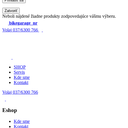
Zatvoriť
Neboli nájdené žiadne produkty zodpovedajúce vášmu výberu.
bikegarage_nr
Volaj
037/6300 766
SHOP
Servis
Kde sme
Kontakt
Volaj 037/6300 766
Eshop
Kde sme
Kontakt