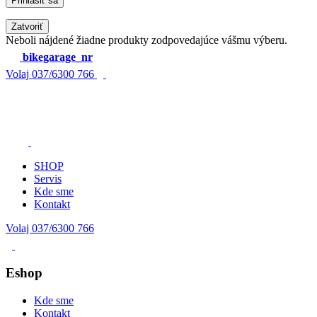
Zatvoriť
Neboli nájdené žiadne produkty zodpovedajúce vášmu výberu.
bikegarage_nr
Volaj
037/6300 766
SHOP
Servis
Kde sme
Kontakt
Volaj 037/6300 766
Eshop
Kde sme
Kontakt