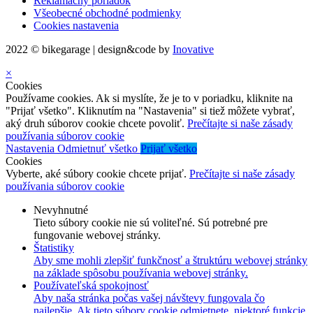
Reklamačný poriadok
Všeobecné obchodné podmienky
Cookies nastavenia
2022 © bikegarage | design&code by
Inovative
×
Cookies
Používame cookies. Ak si myslíte, že je to v poriadku, kliknite na
"Prijať všetko". Kliknutím na "Nastavenia" si tiež môžete vybrať,
aký druh súborov cookie chcete povoliť.
Prečítajte si naše zásady
používania súborov cookie
Nastavenia
Odmietnuť všetko
Prijať všetko
Cookies
Vyberte, aké súbory cookie chcete prijať.
Prečítajte si naše zásady
používania súborov cookie
Nevyhnutné
Tieto súbory cookie nie sú voliteľné. Sú potrebné pre
fungovanie webovej stránky.
Štatistiky
Aby sme mohli zlepšiť funkčnosť a štruktúru webovej stránky
na základe spôsobu používania webovej stránky.
Používateľská spokojnosť
Aby naša stránka počas vašej návštevy fungovala čo
najlepšie. Ak tieto súbory cookie odmietnete, niektoré funkcie