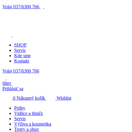
Volaj
037/6300 766
SHOP
Servis
Kde sme
Kontakt
Volaj 037/6300 766
filter
Prihlásiť sa
0
Nákupný košík
Wishlist
Prilby
Vidlice a tlmiče
Servis
Výživa a kozmetika
Tretry a obuv